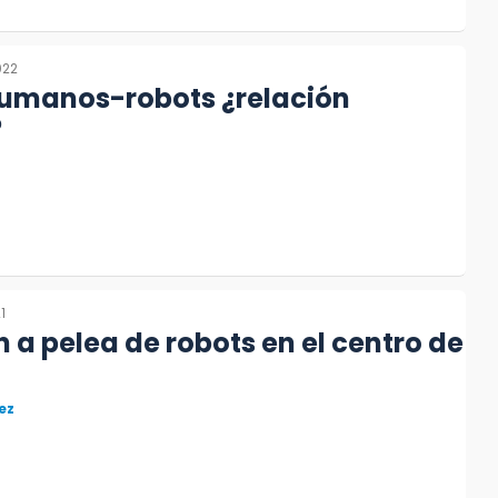
022
humanos-robots ¿relación
?
1
a pelea de robots en el centro de
ez