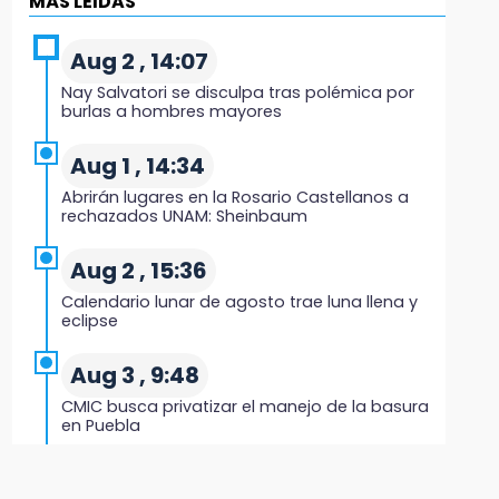
MÁS LEIDAS
Evidenciaron presunta patrulla clonada de la
PGR sobre la Cuacnopalan-Oaxaca
Aug 2 , 14:07
Nay Salvatori se disculpa tras polémica por
19:04
burlas a hombres mayores
Directora de Orquesta Symphonia UDLAP
dirige agrupaciones de talla internacional
Aug 1 , 14:34
Abrirán lugares en la Rosario Castellanos a
18:14
rechazados UNAM: Sheinbaum
EE. UU. Sub-20 avanza a la final de CONCACAF
Aug 2 , 15:36
17:50
Calendario lunar de agosto trae luna llena y
Van 17 denuncias por delitos ambientales,
eclipse
pero no hay detenidos por incendios
Aug 3 , 9:48
17:01
CMIC busca privatizar el manejo de la basura
Vecinos de Atlixco-Metepec denuncian
en Puebla
inseguridad en caminos alternos por obra
carretera
Aug 1 , 10:07