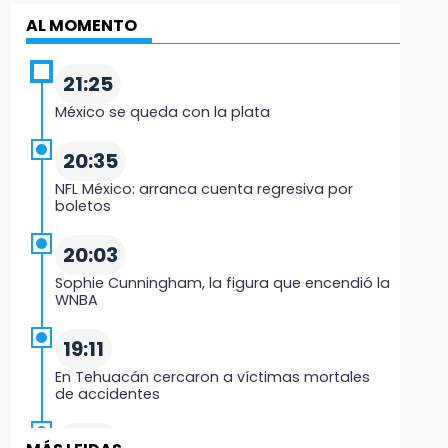
AL MOMENTO
21:25
México se queda con la plata
20:35
NFL México: arranca cuenta regresiva por
boletos
20:03
Sophie Cunningham, la figura que encendió la
WNBA
19:11
En Tehuacán cercaron a víctimas mortales
de accidentes
19:07