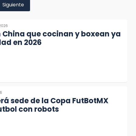
Siguiente
2026
n China que cocinan y boxean ya
dad en 2026
26
rá sede de la Copa FutBotMX
utbol con robots