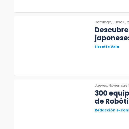
Domingo, Junio 8, 
Descubre 
japoneses
Lizzette Vela
Jueves, Noviembre 1
300 equip
de Robóti
Redacción e-con