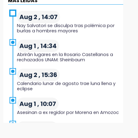
MÁS LEIDAS
16:05
Doce años después, gobierno intervendrá de
Aug 2 , 14:07
nuevo la Ex-Hacienda de Chautla
Nay Salvatori se disculpa tras polémica por
burlas a hombres mayores
16:01
¡El Lobo Mexicano está de vuelta!
Aug 1 , 14:34
Abrirán lugares en la Rosario Castellanos a
15:49
rechazados UNAM: Sheinbaum
Indigna a madre de Karla Valeria publicación
de su yerno Yeudiel
Aug 2 , 15:36
Calendario lunar de agosto trae luna llena y
15:19
eclipse
Clausuran locales del mercado de
Huauchinango; locatarios exigen soluciones
Aug 1 , 10:07
Asesinan a ex regidor por Morena en Amozoc
14:55
Escuelas de Molcaxac y Tehuitzingo anuncian
Aug 3 , 9:48
inscripciones 2026-2027
CMIC busca privatizar el manejo de la basura