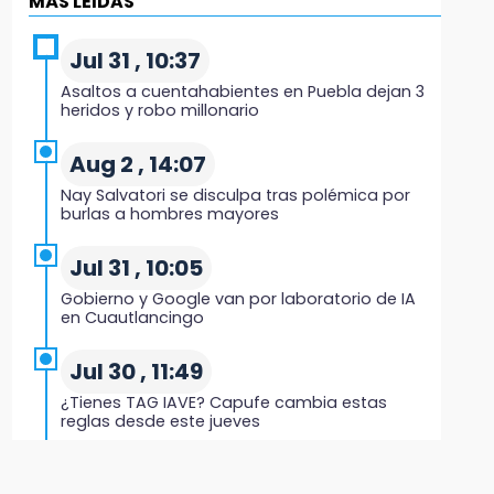
MÁS LEIDAS
Hombre es asesinado a balazos en el centro
de Tenampulco
Jul 31 , 10:37
Asaltos a cuentahabientes en Puebla dejan 3
19:49
heridos y robo millonario
BUAP pagó 74 millones por 25 nuevos
autobuses del STU
Aug 2 , 14:07
Nay Salvatori se disculpa tras polémica por
19:33
burlas a hombres mayores
Hallan sin vida a mujer y sus dos hijos en
vivienda de Huauchinango
Jul 31 , 10:05
Gobierno y Google van por laboratorio de IA
19:27
en Cuautlancingo
Identifican a dos hermanos asesinados
cerca de la Central de Abastos de Huixcolotla
Jul 30 , 11:49
¿Tienes TAG IAVE? Capufe cambia estas
19:22
reglas desde este jueves
Supervisa rectora Lilia Cedillo proceso de
inscripción del nivel superior
Jul 31 , 13:10