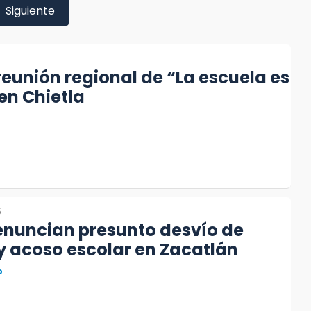
Siguiente
reunión regional de “La escuela es
en Chietla
5
enuncian presunto desvío de
y acoso escolar en Zacatlán
o