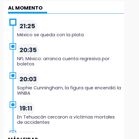
AL MOMENTO
21:25
México se queda con la plata
20:35
NFL México: arranca cuenta regresiva por
boletos
20:03
Sophie Cunningham, la figura que encendió la
WNBA
19:11
En Tehuacán cercaron a víctimas mortales
de accidentes
19:07