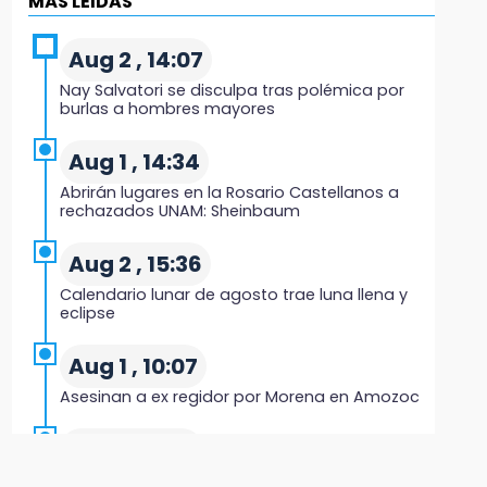
MÁS LEIDAS
Evidenciaron presunta patrulla clonada de la
PGR sobre la Cuacnopalan-Oaxaca
Aug 2 , 14:07
Nay Salvatori se disculpa tras polémica por
19:04
burlas a hombres mayores
Directora de Orquesta Symphonia UDLAP
dirige agrupaciones de talla internacional
Aug 1 , 14:34
Abrirán lugares en la Rosario Castellanos a
18:14
rechazados UNAM: Sheinbaum
EE. UU. Sub-20 avanza a la final de CONCACAF
Aug 2 , 15:36
17:50
Calendario lunar de agosto trae luna llena y
Van 17 denuncias por delitos ambientales,
eclipse
pero no hay detenidos por incendios
Aug 1 , 10:07
17:01
Asesinan a ex regidor por Morena en Amozoc
Vecinos de Atlixco-Metepec denuncian
inseguridad en caminos alternos por obra
Aug 3 , 9:48
carretera
CMIC busca privatizar el manejo de la basura