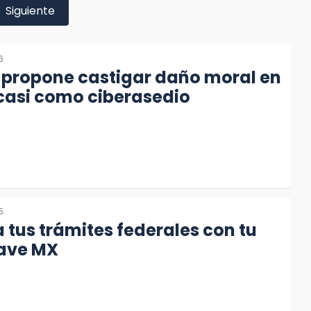
Siguiente
6
 propone castigar daño moral en
 casi como ciberasedio
5
a tus trámites federales con tu
lave MX