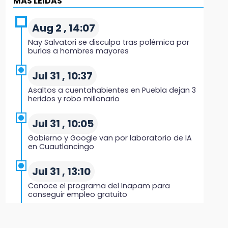
MÁS LEIDAS
15:07
Rastro de Atlixco descarta clembuterol y
Aug 2 , 14:07
alerta por mataderos clandestinos
Nay Salvatori se disculpa tras polémica por
burlas a hombres mayores
15:03
Cholula estrena agenda cultural con siete
Jul 31 , 10:37
actividades
Asaltos a cuentahabientes en Puebla dejan 3
heridos y robo millonario
15:01
Gobierno de Puebla respaldará Concejo
Jul 31 , 10:05
Municipal de Acatlán si avala Congreso
Gobierno y Google van por laboratorio de IA
en Cuautlancingo
14:56
Regístrate a la clase gratuita de ballet con
Jul 31 , 13:10
Elisa Carrillo en Puebla
Conoce el programa del Inapam para
conseguir empleo gratuito
14:43
Conductor de Atencingo resulta lesionado al
Aug 1 , 14:34
volcar en libramiento de Tepeojuma