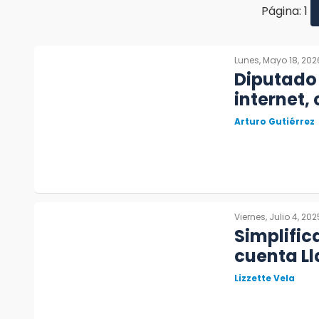
Página: 1
Lunes, Mayo 18, 202
Diputado
internet,
Arturo Gutiérrez
Viernes, Julio 4, 202
Simplific
cuenta L
Lizzette Vela