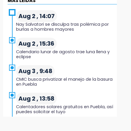
MÁS LEIDAS
Regresa Sheinbaum a Puebla y entrega
viviendas: programa avanza 30 %
Aug 2 , 14:07
18:11
Nay Salvatori se disculpa tras polémica por
México hace historia: tricampeón de
burlas a hombres mayores
Centroamericanos
Aug 2 , 15:36
17:24
Calendario lunar de agosto trae luna llena y
El Quintalero: la panadería de Izúcar que
eclipse
elabora pan de conejo para Santo Domingo
Aug 3 , 9:48
17:20
CMIC busca privatizar el manejo de la basura
Conductora se estampa contra vivienda y
en Puebla
mata a trabajador en Tehuacán
Aug 2 , 13:58
17:18
Calentadores solares gratuitos en Puebla, así
Advierten sanciones por estacionarse en
puedes solicitar el tuyo
avenida de Tlatlauquitepec
Aug 2 , 12:19
17:15