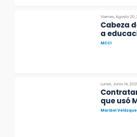
Viernes, Agosto 20, 
Cabeza d
a educaci
MCCI
Lunes, Junio 14, 202
Contrata
que usó 
Maribel Velázque