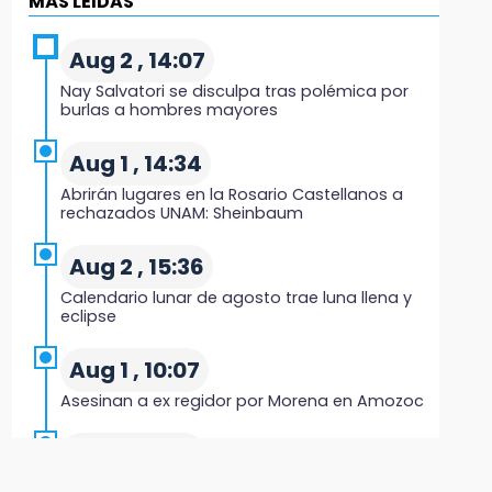
MÁS LEIDAS
Indigna a madre de Karla Valeria publicación
de su yerno Yeudiel
Aug 2 , 14:07
Nay Salvatori se disculpa tras polémica por
15:19
burlas a hombres mayores
Clausuran locales del mercado de
Huauchinango; locatarios exigen soluciones
Aug 1 , 14:34
Abrirán lugares en la Rosario Castellanos a
14:55
rechazados UNAM: Sheinbaum
Escuelas de Molcaxac y Tehuitzingo anuncian
inscripciones 2026-2027
Aug 2 , 15:36
Calendario lunar de agosto trae luna llena y
14:49
eclipse
Basura da mala imagen a la feria de San
Salvador El Seco
Aug 1 , 10:07
Asesinan a ex regidor por Morena en Amozoc
14:36
Inician las finales del Campeonato Nacional
Aug 3 , 9:48
Infantil, Juvenil y de Escaramuzas Puebla 2026
CMIC busca privatizar el manejo de la basura