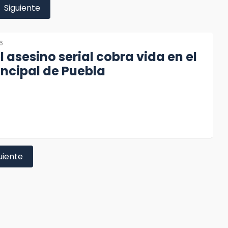
Siguiente
26
 asesino serial cobra vida en el
incipal de Puebla
uiente