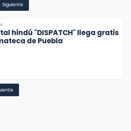
Siguiente
26
l hindú "DISPATCH" llega gratis
emateca de Puebla
uiente