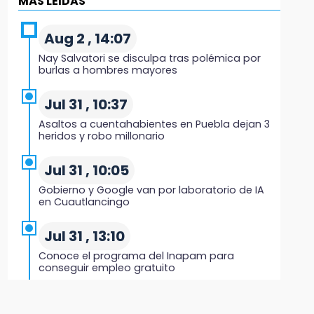
MÁS LEIDAS
Ahora Volaris cancela rutas de Puebla a León
y San Luis Potosí
Aug 2 , 14:07
Nay Salvatori se disculpa tras polémica por
7:58
burlas a hombres mayores
Portland golea al Puebla en la Leagues Cup
Jul 31 , 10:37
7:42
Asaltos a cuentahabientes en Puebla dejan 3
México y Perú reanudan relaciones tras
heridos y robo millonario
salvoconducto a Betssy Chávez
Jul 31 , 10:05
21:58
Gobierno y Google van por laboratorio de IA
¡México, campeón de oro!
en Cuautlancingo
21:26
Jul 31 , 13:10
Mezcal y artesanías de palma frenan la
Conoce el programa del Inapam para
migración en Caltepec, Puebla
conseguir empleo gratuito
21:04
Aug 1 , 14:34