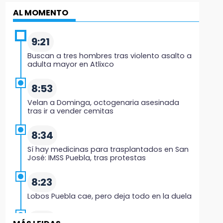
AL MOMENTO
9:21
Buscan a tres hombres tras violento asalto a
adulta mayor en Atlixco
8:53
Velan a Dominga, octogenaria asesinada
tras ir a vender cemitas
8:34
Sí hay medicinas para trasplantados en San
José: IMSS Puebla, tras protestas
8:23
Lobos Puebla cae, pero deja todo en la duela
8:07