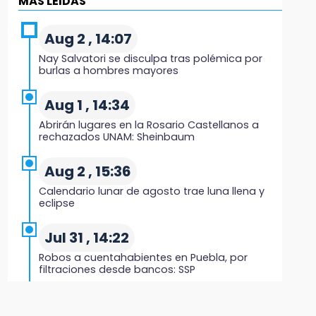
MÁS LEIDAS
¿Buscas apoyo para útiles? Regístralo en la
Beca Rita Cetina y recibe 2,500 pesos
Aug 2 , 14:07
Nay Salvatori se disculpa tras polémica por
12:07
burlas a hombres mayores
Profeco clausura Cimera Gym Club, de Club
Alpha, en San Pedro Cholula
Aug 1 , 14:34
Abrirán lugares en la Rosario Castellanos a
12:06
rechazados UNAM: Sheinbaum
Toma precauciones por lluvias fuertes en
Puebla este fin de semana
Aug 2 , 15:36
Calendario lunar de agosto trae luna llena y
11:47
eclipse
¿Vas a remodelar? Infonavit te presta hasta
71 mil pesos en 2026
Jul 31 , 14:22
Robos a cuentahabientes en Puebla, por
11:43
filtraciones desde bancos: SSP
Icatep abre 6 cursos desde 600 pesos: checa
fechas y cómo inscribirte
Jul 31 , 13:42