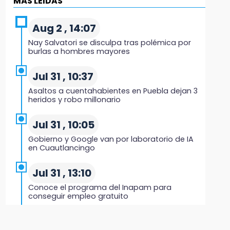
MÁS LEIDAS
Black Tiger IV hará su presentación en la
Arena Puebla
Aug 2 , 14:07
19:54
Nay Salvatori se disculpa tras polémica por
Investigación de ASE a Tlatehui y Cuautle no
burlas a hombres mayores
es politiquería, es por posible desfalco al
erario
Jul 31 , 10:37
Asaltos a cuentahabientes en Puebla dejan 3
19:45
heridos y robo millonario
Estado invertirá en unidades médicas del
IMSS-Bienestar y el SEDIF
Jul 31 , 10:05
Gobierno y Google van por laboratorio de IA
19:35
en Cuautlancingo
De la Vega niega venta de Bravos
Jul 31 , 13:10
19:34
Conoce el programa del Inapam para
Desalojan a dos comerciantes en Valsequillo
conseguir empleo gratuito
por invasión en zona de Conagua
Aug 1 , 14:34
19:18