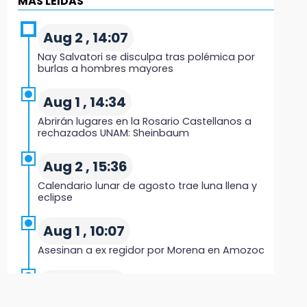
MÁS LEIDAS
16:30
Aug 2 , 14:07
Delegado de Bienestar ofrece asamblea de
Morena en oficinas de Cohuecan
Nay Salvatori se disculpa tras polémica por
burlas a hombres mayores
16:13
Aug 1 , 14:34
Cabildo de Acatlán rechaza propuesta de
nuevo secretario general de la alcaldesa
Abrirán lugares en la Rosario Castellanos a
rechazados UNAM: Sheinbaum
16:05
Aug 2 , 15:36
Doce años después, gobierno intervendrá de
nuevo la Ex-Hacienda de Chautla
Calendario lunar de agosto trae luna llena y
eclipse
16:01
Aug 1 , 10:07
¡El Lobo Mexicano está de vuelta!
Asesinan a ex regidor por Morena en Amozoc
15:49
Aug 3 , 9:48
Indigna a madre de Karla Valeria publicación
de su yerno Yeudiel
CMIC busca privatizar el manejo de la basura