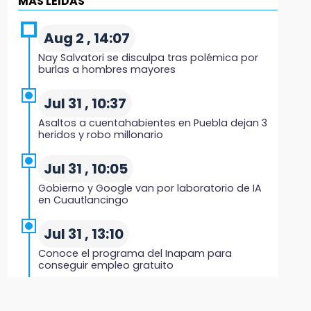
MÁS LEIDAS
Black Tiger IV hará su presentación en la
Arena Puebla
Aug 2 , 14:07
19:54
Nay Salvatori se disculpa tras polémica por
Investigación de ASE a Tlatehui y Cuautle no
burlas a hombres mayores
es politiquería, es por posible desfalco al
erario
Jul 31 , 10:37
Asaltos a cuentahabientes en Puebla dejan 3
19:45
heridos y robo millonario
Estado invertirá en unidades médicas del
IMSS-Bienestar y el SEDIF
Jul 31 , 10:05
Gobierno y Google van por laboratorio de IA
19:35
en Cuautlancingo
De la Vega niega venta de Bravos
Jul 31 , 13:10
19:34
Conoce el programa del Inapam para
Desalojan a dos comerciantes en Valsequillo
conseguir empleo gratuito
por invasión en zona de Conagua
Aug 1 , 14:34
19:18