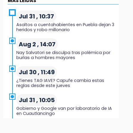
MÁS LEIDAS
Hombre es asesinado a balazos en el centro
de Tenampulco
Jul 31 , 10:37
Asaltos a cuentahabientes en Puebla dejan 3
19:49
heridos y robo millonario
BUAP pagó 74 millones por 25 nuevos
autobuses del STU
Aug 2 , 14:07
Nay Salvatori se disculpa tras polémica por
19:33
burlas a hombres mayores
Hallan sin vida a mujer y sus dos hijos en
vivienda de Huauchinango
Jul 30 , 11:49
¿Tienes TAG IAVE? Capufe cambia estas
19:27
reglas desde este jueves
Identifican a dos hermanos asesinados
cerca de la Central de Abastos de Huixcolotla
Jul 31 , 10:05
Gobierno y Google van por laboratorio de IA
19:22
en Cuautlancingo
Supervisa rectora Lilia Cedillo proceso de
inscripción del nivel superior
Jul 31 , 13:10