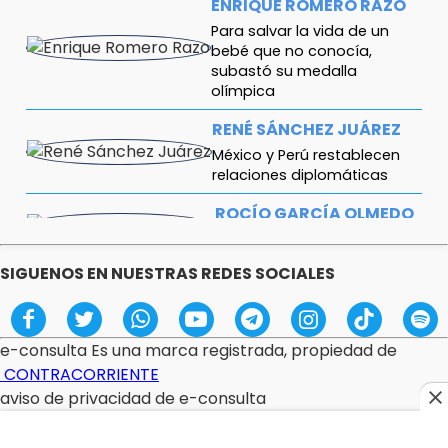
ENRIQUE ROMERO RAZO
Para salvar la vida de un
bebé que no conocía,
subastó su medalla
olímpica
RENÉ SÁNCHEZ JUÁREZ
México y Perú restablecen
relaciones diplomáticas
ROCÍO GARCÍA OLMEDO
Rosario Castellanos
SIGUENOS EN NUESTRAS REDES SOCIALES
PEDRO RAMÍREZ
De Santo Domingo a Los Ángeles: el
verdadero examen apenas
comienza
e-consulta Es una marca registrada, propiedad de
CONTRACORRIENTE
aviso de privacidad de e-consulta