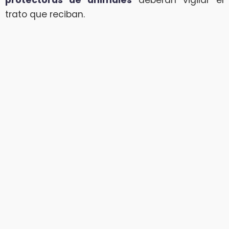
protectoras de animales
deberán vigilar el
trato que reciban.