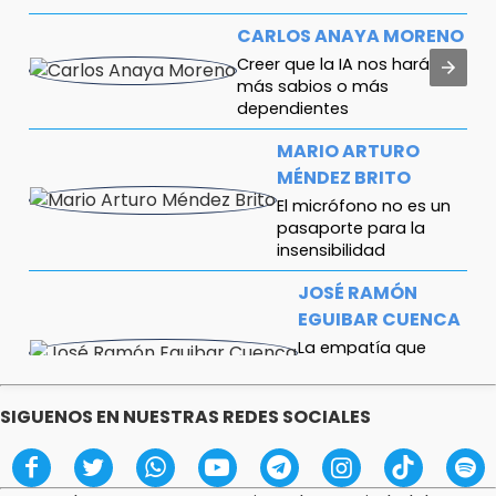
CARLOS ANAYA MORENO
Creer que la IA nos hará
más sabios o más
dependientes
MARIO ARTURO
MÉNDEZ BRITO
El micrófono no es un
pasaporte para la
insensibilidad
JOSÉ RAMÓN
EGUIBAR CUENCA
La empatía que
mostramos
depende de cómo
dormimos
SIGUENOS EN NUESTRAS REDES SOCIALES
JOSÉL MOCTEZUMA
Armenta no solapará