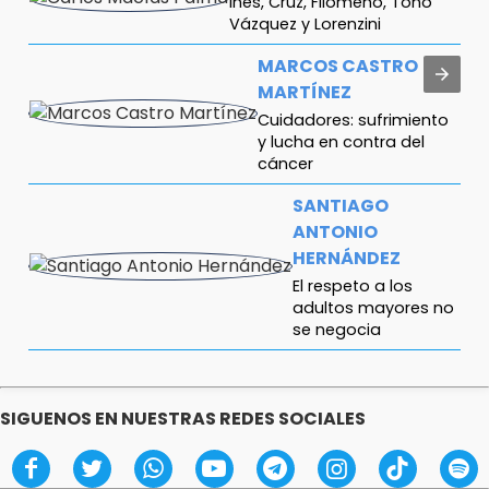
Inés, Cruz, Filomeno, Toño
Vázquez y Lorenzini
MARCOS CASTRO
MARTÍNEZ
Cuidadores: sufrimiento
y lucha en contra del
cáncer
SANTIAGO
ANTONIO
HERNÁNDEZ
El respeto a los
adultos mayores no
se negocia
FERNANDO ABRAJÁN
¿Diputadas o influencers?
SIGUENOS EN NUESTRAS REDES SOCIALES
ANTONIO ABASCAL
Gestas de capitán