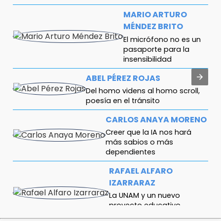
MARIO ARTURO
MÉNDEZ BRITO
El micrófono no es un
pasaporte para la
insensibilidad
ABEL PÉREZ ROJAS
Del homo videns al homo scroll,
poesía en el tránsito
CARLOS ANAYA MORENO
Creer que la IA nos hará
más sabios o más
dependientes
RAFAEL ALFARO
IZARRARAZ
La UNAM y un nuevo
proyecto educativo
universitario