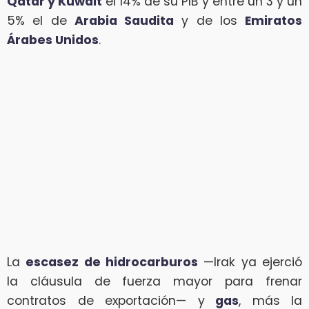
Qatar y Kuwait
el 14% de su PIB y entre un 3 y un
5% el de
Arabia Saudita
y de los
Emiratos
Árabes Unidos
.
La
escasez de hidrocarburos
—Irak ya ejerció
la cláusula de fuerza mayor para frenar
contratos de exportación— y
gas
, más la