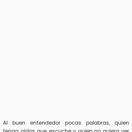
Al buen entendedor pocas palabras, quien
tenga oídos que escuche y quien no quiera ver