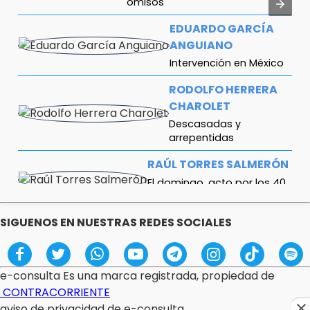
omisos
EDUARDO GARCÍA
ANGUIANO
Intervención en México
RODOLFO HERRERA
CHAROLET
Descasadas y
arrepentidas
RAÚL TORRES SALMERÓN
El domingo, acto por los 40
años de la muerte de Murad
SIGUENOS EN NUESTRAS REDES SOCIALES
MELITÓN LOZANO PÉREZ
La Jornada Nacional de
Reforestación: El despliegue
histórico por la madre tierra
e-consulta Es una marca registrada, propiedad de
CONTRACORRIENTE
aviso de privacidad de e-consulta