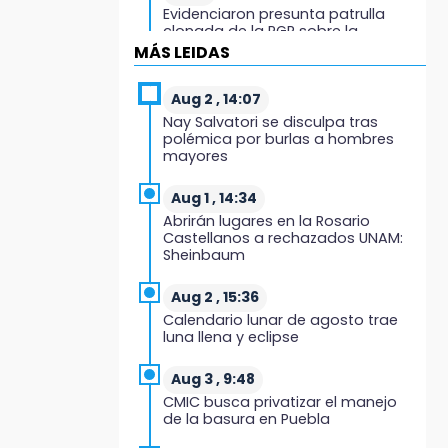
Evidenciaron presunta patrulla
clonada de la PGR sobre la
Cuacnopalan-Oaxaca
MÁS LEIDAS
19:04
Aug 2 , 14:07
Directora de Orquesta Symphonia
Nay Salvatori se disculpa tras
UDLAP dirige agrupaciones de talla
polémica por burlas a hombres
internacional
mayores
18:14
Aug 1 , 14:34
EE. UU. Sub-20 avanza a la final de
Abrirán lugares en la Rosario
CONCACAF
Castellanos a rechazados UNAM:
Sheinbaum
17:50
Van 17 denuncias por delitos
Aug 2 , 15:36
ambientales, pero no hay
Calendario lunar de agosto trae
detenidos por incendios
luna llena y eclipse
17:01
Aug 3 , 9:48
Vecinos de Atlixco-Metepec
CMIC busca privatizar el manejo
denuncian inseguridad en
de la basura en Puebla
caminos alternos por obra
carretera