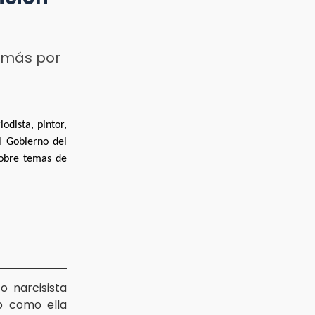
, más por
odista, pintor,
l Gobierno del
sobre temas de
 narcisista
ro como ella