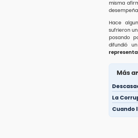
misma afir
desempeña
Hace algun
sufrieron u
posando par
difundió u
representa
Más ar
Descasad
La Corru
Cuando l