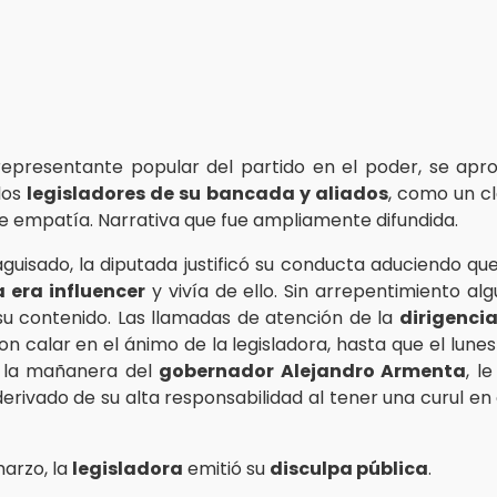
representante popular del partido en el poder, se ap
los
legisladores de su bancada y aliados
, como un c
 de empatía. Narrativa que fue ampliamente difundida.
aguisado, la diputada justificó su conducta aduciendo qu
a era influencer
y vivía de ello. Sin arrepentimiento alg
 su contenido. Las llamadas de atención de la
dirigenci
on calar en el ánimo de la legisladora, hasta que el lune
 la mañanera del
gobernador Alejandro Armenta
, l
derivado de su alta responsabilidad al tener una curul en
marzo, la
legisladora
emitió su
disculpa pública
.