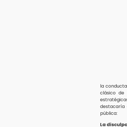
la conducta
clásico de 
estratégic
destacaría 
pública:
La disculp