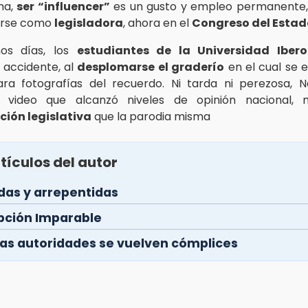
ma,
ser “influencer”
es un gusto y empleo permanente
rse como
legisladora
, ahora en el
Congreso del Estad
os días, los
estudiantes de la Universidad Iber
n accidente, al
desplomarse el graderío
en el cual se 
a fotografías del recuerdo. Ni tarda ni perezosa, N
n video que alcanzó niveles de opinión nacional,
ción legislativa
que la parodia misma
tículos del autor
as y arrepentidas
pción Imparable
as autoridades se vuelven cómplices