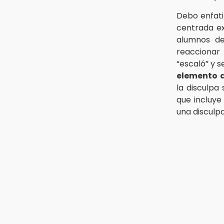
Debo enfat
centrada ex
alumnos de 
reaccionar 
“escaló” y s
elemento d
la disculpa
que incluye
una disculpa