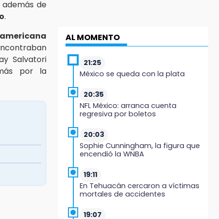
, además de
o
.
oamericana
AL MOMENTO
encontraban
ay Salvatori
21:25
 más por la
México se queda con la plata
20:35
NFL México: arranca cuenta
regresiva por boletos
20:03
Sophie Cunningham, la figura que
encendió la WNBA
19:11
En Tehuacán cercaron a víctimas
mortales de accidentes
19:07