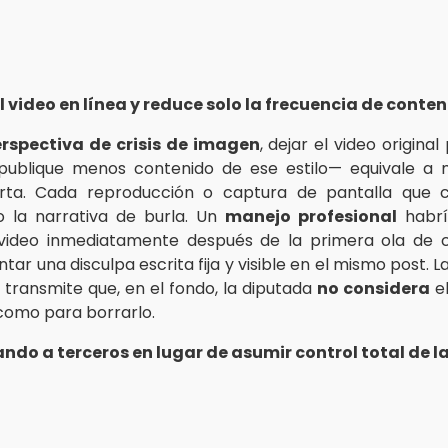
 video en línea y reduce solo la frecuencia de conten
rspectiva de crisis de imagen
, dejar el video origina
publique menos contenido de ese estilo— equivale a 
erta. Cada reproducción o captura de pantalla que ci
o la narrativa de burla. Un
manejo profesional
habrí
 video inmediatamente después de la primera ola de cr
tar una disculpa escrita fija y visible en el mismo post. L
 transmite que, en el fondo, la diputada
no considera
e
omo para borrarlo.
ndo a terceros en lugar de asumir control total de l