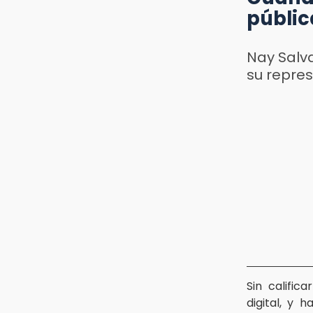
públic
Nay Salva
su repres
Sin calific
digital, y 