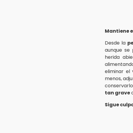
Mantiene el
Desde la
pe
aunque se 
herida abi
alimentand
eliminar el
menos, adjun
conservarlo
tan grave
c
Sigue culpa