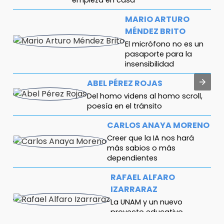
MARIO ARTURO
MÉNDEZ BRITO
El micrófono no es un
pasaporte para la
insensibilidad
ABEL PÉREZ ROJAS
Del homo videns al homo scroll,
poesía en el tránsito
CARLOS ANAYA MORENO
Creer que la IA nos hará
más sabios o más
dependientes
RAFAEL ALFARO
IZARRARAZ
La UNAM y un nuevo
proyecto educativo
universitario