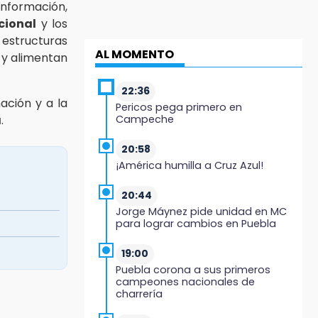
información,
cional
y los
estructuras
AL MOMENTO
 y alimentan
22:36
nación y a la
Pericos pega primero en
a
.
Campeche
20:58
¡América humilla a Cruz Azul!
20:44
Jorge Máynez pide unidad en MC
para lograr cambios en Puebla
19:00
Puebla corona a sus primeros
campeones nacionales de
charrería