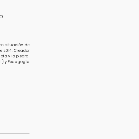
o
en situación de
e 2014. Creador
ota y la piedra.
UCL) y Pedagogía