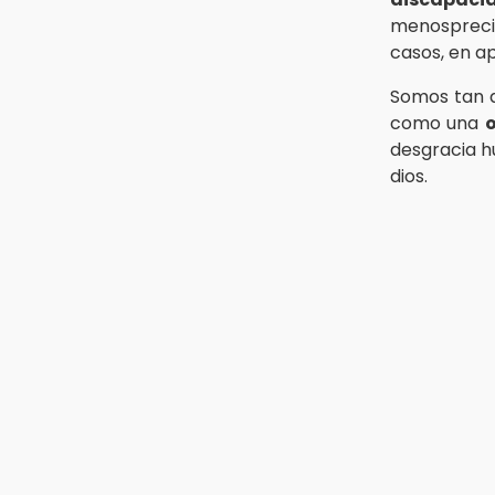
menosprecio
casos, en a
Somos tan d
como una
o
desgracia h
dios.