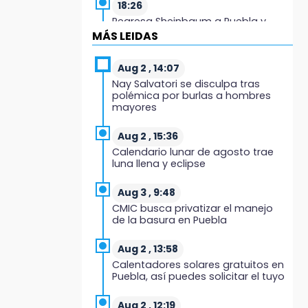
18:26
Regresa Sheinbaum a Puebla y
entrega viviendas: programa
MÁS LEIDAS
avanza 30 %
Aug 2 , 14:07
18:11
Nay Salvatori se disculpa tras
México hace historia: tricampeón
polémica por burlas a hombres
de Centroamericanos
mayores
17:24
Aug 2 , 15:36
El Quintalero: la panadería de
Calendario lunar de agosto trae
Izúcar que elabora pan de conejo
luna llena y eclipse
para Santo Domingo
Aug 3 , 9:48
17:20
CMIC busca privatizar el manejo
Conductora se estampa contra
de la basura en Puebla
vivienda y mata a trabajador en
Tehuacán
Aug 2 , 13:58
Calentadores solares gratuitos en
17:18
Puebla, así puedes solicitar el tuyo
Advierten sanciones por
estacionarse en avenida de
Tlatlauquitepec
Aug 2 , 12:19