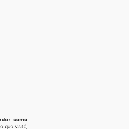
Aug 3 , 18:05
Gobierno busca nuevos vuelos
para aeropuerto; 4 de los 12
nuevos peligran
Aug 2 , 12:04
Gas LP baja en Puebla, aprovecha
el precio esta semana
ndar como
 que visité,