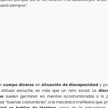
 será siempre”.
un
cuerpo diverso
en
situación de discapacidad
y pr
obtusa escuche, es más que un reto social. La
disc
mo
suelen germinar en mentes acostumbradas a lo po
 las “buenas costumbres”, a la mecánica irreflexiva que p
dad
es hablar de lástima
, error de la naturaleza, i