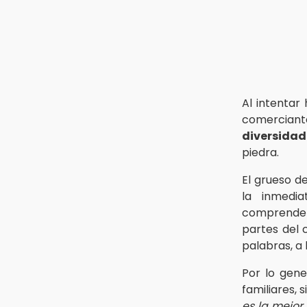
Al intentar 
comerciant
diversidad
piedra.
El grueso d
la inmedia
comprend
partes del c
palabras, a 
Por lo gene
familiares, 
es la mejor