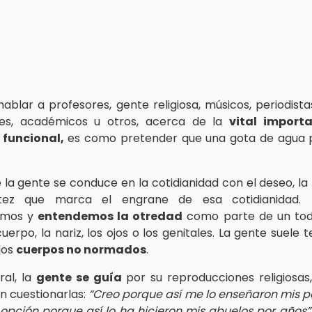
hablar a profesores, gente religiosa, músicos, periodistas
es, académicos u otros, acerca de la
vital import
 funcional,
es como pretender que una gota de agua 
e la gente se conduce en la cotidianidad con el deseo, la
tez que marca el engrane de esa cotidianidad. D
emos y
entendemos la otredad
como parte de un tod
uerpo, la nariz, los ojos o los genitales. La gente suele 
los
cuerpos no normados
.
ral, la
gente se guía
por su reproducciones religiosas, 
sin cuestionarlas:
“Creo porque así me lo enseñaron mis pa
 opción porque así lo ha hicieron mis abuelos por años”