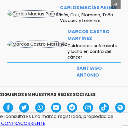
CARLOS MACÍAS PALMA
Inés, Cruz, Filomeno, Toño
Vázquez y Lorenzini
MARCOS CASTRO
MARTÍNEZ
Cuidadores: sufrimiento
y lucha en contra del
cáncer
SANTIAGO
ANTONIO
HERNÁNDEZ
El respeto a los
SIGUENOS EN NUESTRAS REDES SOCIALES
adultos mayores no
se negocia
FERNANDO ABRAJÁN
e-consulta Es una marca registrada, propiedad de
¿Diputadas o influencers?
CONTRACORRIENTE