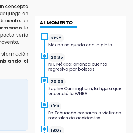
 un concepto
 del juego en
dimiento, un
AL MOMENTO
formando
la
pacto sería
21:25
 noventa.
México se queda con la plata
ansformación
20:35
mbiando el
NFL México: arranca cuenta
regresiva por boletos
20:03
Sophie Cunningham, la figura que
encendió la WNBA
19:11
En Tehuacán cercaron a víctimas
mortales de accidentes
19:07