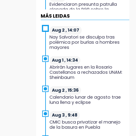
Evidenciaron presunta patrulla
clonada de la PGR sobre la
Cuacnopalan-Oaxaca
MÁS LEIDAS
19:04
Aug 2 , 14:07
Directora de Orquesta Symphonia
Nay Salvatori se disculpa tras
UDLAP dirige agrupaciones de talla
polémica por burlas a hombres
internacional
mayores
18:14
Aug 1 , 14:34
EE. UU. Sub-20 avanza a la final de
Abrirán lugares en la Rosario
CONCACAF
Castellanos a rechazados UNAM:
Sheinbaum
17:50
Van 17 denuncias por delitos
Aug 2 , 15:36
ambientales, pero no hay
Calendario lunar de agosto trae
detenidos por incendios
luna llena y eclipse
17:01
Aug 3 , 9:48
Vecinos de Atlixco-Metepec
CMIC busca privatizar el manejo
denuncian inseguridad en
de la basura en Puebla
caminos alternos por obra
carretera