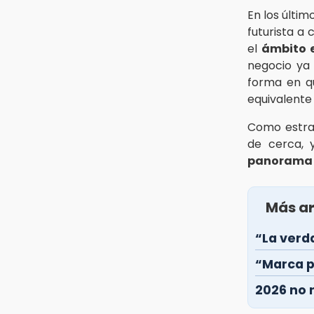
En los últim
futurista a
el
ámbito 
negocio ya 
forma en q
equivalente 
Como estrat
de cerca, 
panorama
Más ar
“La verd
“Marca p
2026 no 