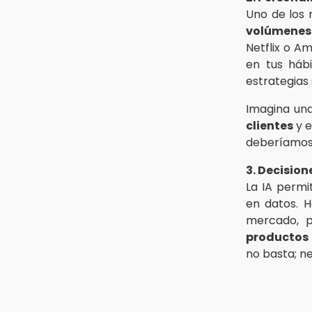
Uno de los 
volúmenes
Netflix o A
en tus hábi
estrategias
Imagina una 
clientes
y e
deberíamos 
3. Decisio
La IA perm
en datos. H
mercado, p
productos
no basta; n