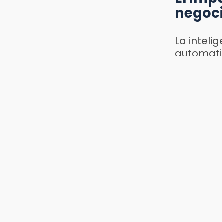
negoc
La inteli
automatiz