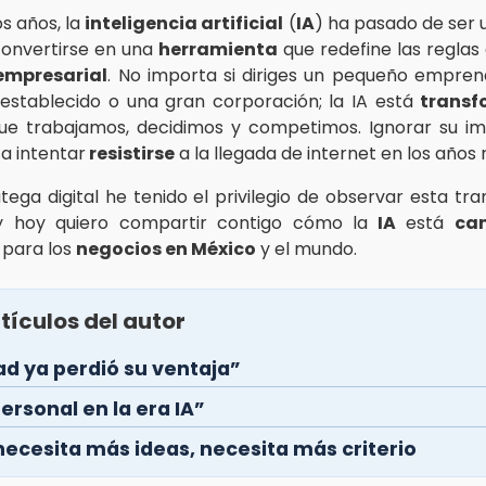
os años, la
inteligencia artificial
(
IA
) ha pasado de ser
 convertirse en una
herramienta
que redefine las reglas
empresarial
. No importa si diriges un pequeño empren
establecido o una gran corporación; la IA está
trans
ue trabajamos, decidimos y competimos. Ignorar su im
a intentar
resistirse
a la llegada de internet en los años
ega digital he tenido el privilegio de observar esta tr
y hoy quiero compartir contigo cómo la
IA
está
ca
para los
negocios en México
y el mundo.
tículos del autor
ad ya perdió su ventaja”
ersonal en la era IA”
necesita más ideas, necesita más criterio