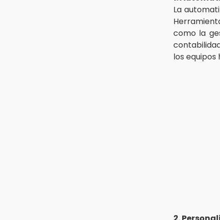
La automati
Herramient
como la ges
contabilida
los equipos
2. Persona