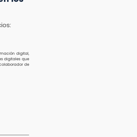
ios:
mación digital,
s digitales que
y colaborador de