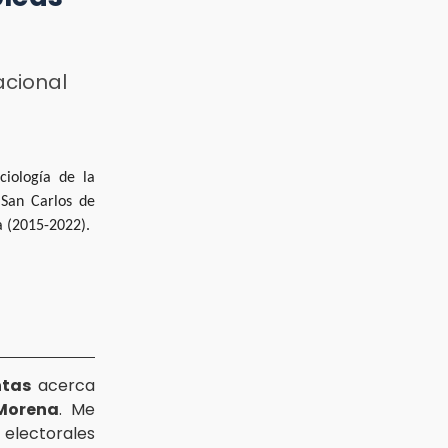
acional
ciología de la
 San Carlos de
a (2015-2022).
ntas
acerca
 Morena
. Me
 electorales