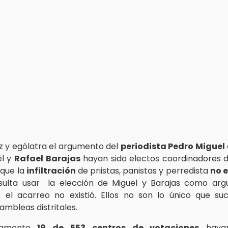
az y ególatra el argumento del
periodista Pedro Miguel
él y
Rafael Barajas
hayan sido electos coordinadores dis
que la
infiltración
de priistas, panistas y perredista
no e
sulta usar la elección de Miguel y Barajas como ar
el acarreo no existió. Ellos no son lo único que su
ambleas distritales.
lamente
19 de 553 centros de votaciones
hayan