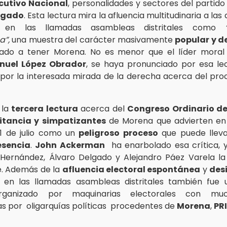
cutivo Nacional
, personalidades y sectores del partid
lgado
. Esta lectura mira la afluencia multitudinaria a las 
s en las llamadas asambleas distritales como
a”,
una muestra del carácter masivamente
popular y 
gado a tener Morena. No es menor que el líder moral
nuel López Obrador
, se haya pronunciado por esa le
por la interesada mirada de la derecha acerca del pro
 la
tercera lectura
acerca del
Congreso Ordinario d
itancia y simpatizantes
de Morena que advierten en 
1 de julio como un
peligroso proceso
que puede llev
esencia
.
John Ackerman
ha enarbolado esa crítica, y
 Hernández, Álvaro Delgado y Alejandro Páez Varela l
. Además de la
afluencia electoral espontánea
y
des
o en las llamadas asambleas distritales también fue
rganizado por maquinarias electorales con muc
 por oligarquías políticas procedentes de
Morena
,
PRI