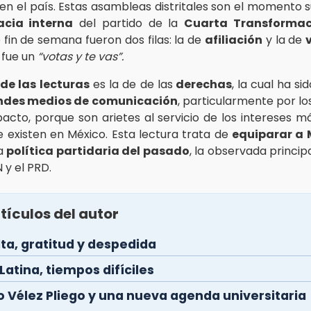
 en el país. Estas asambleas distritales son el momento s
cia interna
del partido de la
Cuarta Transformac
 fin de semana fueron dos filas: la de
afiliación
y la de
 fue un
“votas y te vas”.
de las
lecturas
es la de de las
derechas
, la cual ha s
ndes medios de comunicación
, particularmente por lo
acto, porque son arietes al servicio de los intereses m
e existen en México. Esta lectura trata de
equiparar a
la
política partidaria del pasado
, la observada princi
N y el PRD.
tículos del autor
ta, gratitud y despedida
atina, tiempos difíciles
o Vélez Pliego y una nueva agenda universitaria