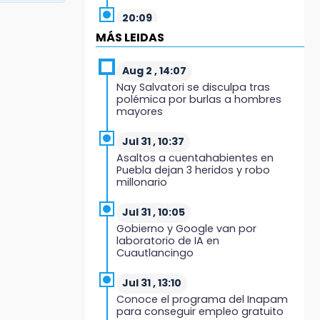
20:09
Black Tiger IV hará su
MÁS LEIDAS
presentación en la Arena Puebla
Aug 2 , 14:07
19:54
Nay Salvatori se disculpa tras
Investigación de ASE a Tlatehui y
polémica por burlas a hombres
Cuautle no es politiquería, es por
mayores
posible desfalco al erario
Jul 31 , 10:37
19:45
Asaltos a cuentahabientes en
Estado invertirá en unidades
Puebla dejan 3 heridos y robo
médicas del IMSS-Bienestar y el
millonario
SEDIF
Jul 31 , 10:05
19:35
Gobierno y Google van por
De la Vega niega venta de Bravos
laboratorio de IA en
Cuautlancingo
19:34
Desalojan a dos comerciantes en
Jul 31 , 13:10
Valsequillo por invasión en zona
Conoce el programa del Inapam
de Conagua
para conseguir empleo gratuito