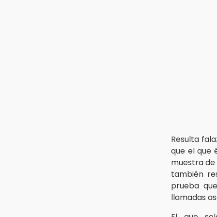
Resulta fal
que el que 
muestra de 
también re
prueba que 
llamadas as
El que so