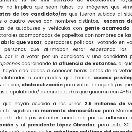
s
, no implica que sean falsas las imágenes que vimo
istas de los candidato/as
que fueron subidas al siti
s o cuatro veces con nombres distintos,
escenas de
eras de autobuses y vehículos con
gente acarreada
ectorales acompañadas de papelitos con nombres de la
habría que votar
, operadores políticos votando en va
es, personas que afirmaban estar esperando los
s
por ir a votar por un candidato y una candidata 
apaches
coordinando la
afluencia de votantes
, el qu
 hayan sido dados a conocer horas antes de la votaci
apalabrados o comprados que tenían
acceso privile
votación,
obstaculización
para votar de aquello/as qu
 o apalabrado/as, candidato/as que ganaron con 4-6 mi
l que hayan acudido a las urnas
2.5 millones de v
ente significa un
momento democrático
para Morena
parte de lo/as votantes acudieron por su adhesión 
ación
y al
presidente López Obrador
, pero este 30 y
observó lo peor de las
prácticas políticas del pasad