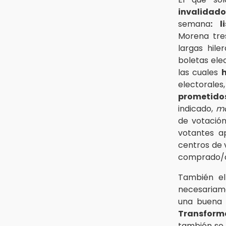
invalidado
semana
: l
Morena tre
largas hil
boletas el
las cuales
electoral
prometido
indicado,
m
de votación
votantes 
centros de 
comprado/as
También e
necesariam
una buena 
Transform
también se 