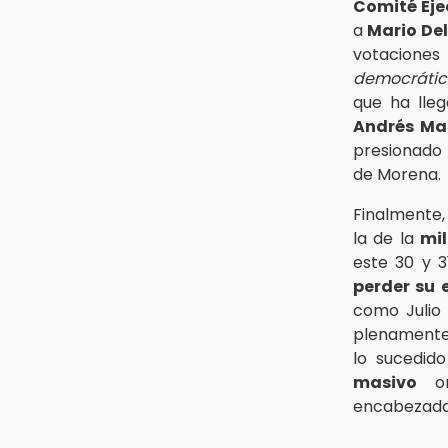
Comité Eje
a
Mario De
votacione
democrátic
que ha lle
Andrés Ma
presionado 
de Morena.
Finalmente,
la de la
mil
este 30 y 3
perder su 
como Julio
plenamente
lo sucedid
masivo
o
encabezadas