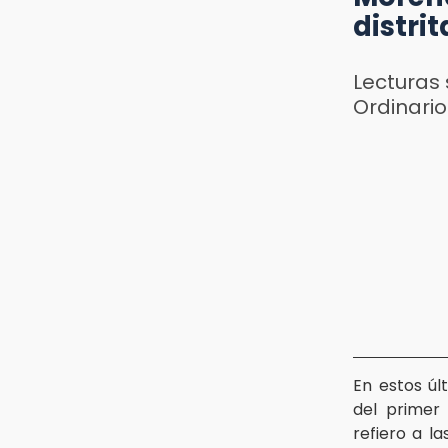
distrit
Lecturas 
Ordinari
En estos ú
del primer
refiero a l