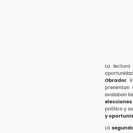
La lectura
oportunid
Obrador
. 
presentan 
avalaban las
elecciones
político y s
y oportuni
La
segunda