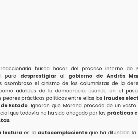
 reaccionaria busca hacer del proceso interno de
ad para
desprestigiar
al
gobierno de Andrés Ma
Es asombroso el cinismo de los columnistas de la der
como adalides de la democracia, cuando en el pasa
 peores prácticas políticas entre ellas los
fraudes elec
 de Estado
. Ignoran que Morena procede de un vasto
ocial que todavía no ha sido ahogado por las
prácticas
c
stas
.
 lectura
es la
autocomplaciente
que ha difundido la