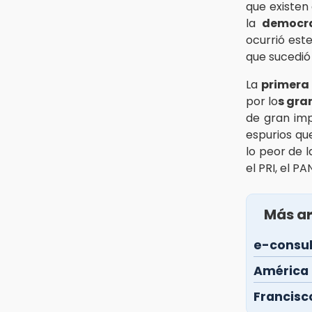
que existen
la
democra
ocurrió este
que sucedió
La
primera 
por lo
s gra
de gran imp
espurios qu
lo peor de 
el PRI, el PA
Más ar
e-consul
América L
Francisc