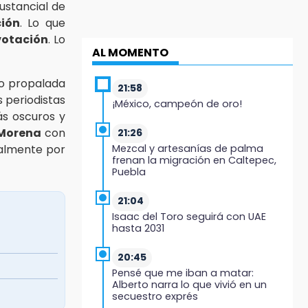
ustancial de
ión
. Lo que
votación
. Lo
AL MOMENTO
ido propalada
21:58
s periodistas
¡México, campeón de oro!
ás oscuros y
 Morena
con
21:26
palmente por
Mezcal y artesanías de palma
frenan la migración en Caltepec,
Puebla
21:04
Isaac del Toro seguirá con UAE
hasta 2031
20:45
Pensé que me iban a matar:
Alberto narra lo que vivió en un
secuestro exprés