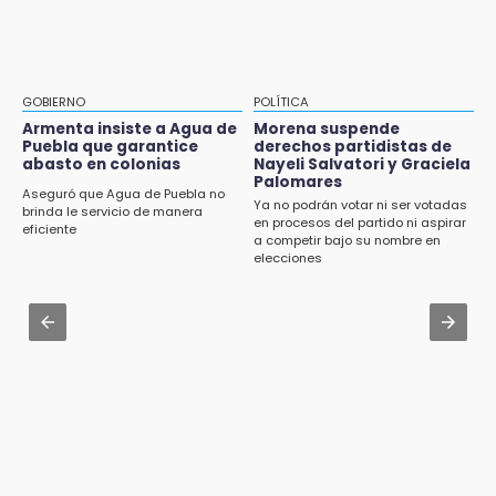
Sheinbaum llega a Puebla para encabezar
Identifican a dos víctimas de fatal volcadura
programas de vivienda y reforestación
en barranco de Pantepec
9:03
Aug 3 , 22:11
Muere Jorge Messi
CDH pide a Palomares y Nay Salvatori no
GOBIERNO
POLÍTICA
estigmatizar a adultos mayores
Armenta insiste a Agua de
Morena suspende
8:21
Puebla que garantice
derechos partidistas de
¡México vuelve a los Olímpicos!
abasto en colonias
Nayeli Salvatori y Graciela
Aug 2 , 10:42
Palomares
Cartonería da vida a la gastronomía en
Aseguró que Agua de Puebla no
Ya no podrán votar ni ser votadas
desfile de mojigangas de Atlixco 2026
brinda le servicio de manera
en procesos del partido ni aspirar
eficiente
a competir bajo su nombre en
Aug 2 , 12:04
elecciones
Gas LP baja en Puebla, aprovecha el precio
esta semana
Aug 3 , 18:05
Gobierno busca nuevos vuelos para
aeropuerto; 4 de los 12 nuevos peligran