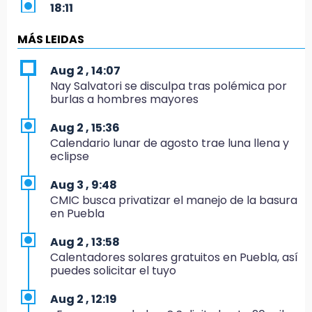
18:11
México hace historia: tricampeón de
Centroamericanos
MÁS LEIDAS
17:24
Aug 2 , 14:07
El Quintalero: la panadería de Izúcar que
Nay Salvatori se disculpa tras polémica por
elabora pan de conejo para Santo Domingo
burlas a hombres mayores
17:20
Aug 2 , 15:36
Conductora se estampa contra vivienda y
Calendario lunar de agosto trae luna llena y
mata a trabajador en Tehuacán
eclipse
17:18
Aug 3 , 9:48
Advierten sanciones por estacionarse en
CMIC busca privatizar el manejo de la basura
avenida de Tlatlauquitepec
en Puebla
17:15
Aug 2 , 13:58
Profeco suspende Cimera Gym Club en
Calentadores solares gratuitos en Puebla, así
Cholula tras detectar cinco irregularidades
puedes solicitar el tuyo
16:51
Aug 2 , 12:19
Recuperan espacios deportivos en La