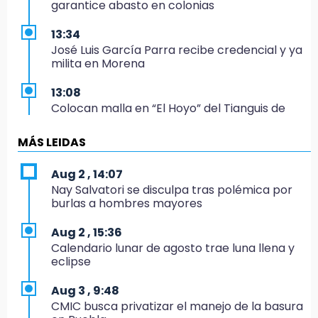
garantice abasto en colonias
13:34
José Luis García Parra recibe credencial y ya
milita en Morena
13:08
Colocan malla en “El Hoyo” del Tianguis de
Texmelucan por presunto mandato judicial
MÁS LEIDAS
12:02
¡México cierra con oro en natación artística!
Aug 2 , 14:07
Nay Salvatori se disculpa tras polémica por
11:24
burlas a hombres mayores
Morena suspende derechos partidistas de
Nayeli Salvatori y Graciela Palomares
Aug 2 , 15:36
Calendario lunar de agosto trae luna llena y
10:49
eclipse
Denuncian ola de robos y falta de patrullaje
en San Baltazar Campeche
Aug 3 , 9:48
CMIC busca privatizar el manejo de la basura
10:06