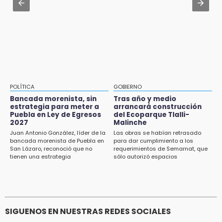
15:26
El mexicano Karim López firma contrato
Grupo armado asalta gasera en San Andrés
multianual con Memphis Grizzlies
Cholula
15:21
Texmelucan contará con más de 500
cámaras de videovigilancia
15:08
POLÍTICA
GOBIERNO
Huitzilan de Serdán espera hasta 30 mil
Bancada morenista, sin
Tras año y medio
visitantes en feria
estrategia para meter a
arrancará construcción
Puebla en Ley de Egresos
del Ecoparque Tlalli-
2027
Malinche
15:07
Juan Antonio González, líder de la
Las obras se habían retrasado
Rastro de Atlixco descarta clembuterol y
bancada morenista de Puebla en
para dar cumplimiento a los
alerta por mataderos clandestinos
San Lázaro, reconoció que no
requerimientos de Semarnat, que
tienen una estrategia
sólo autorizó espacios
ecoturísticos
15:03
Cholula estrena agenda cultural con siete
actividades
SIGUENOS EN NUESTRAS REDES SOCIALES