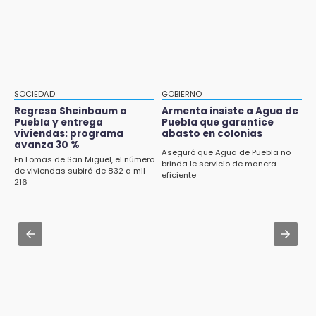
Aug 2 , 15:46
¡Comienza el camino! Pericos abre la serie
Mujeres de Coapan celebran su cultura en la
ante Campeche
Carrera de la Tortilla
9:18
Aug 2 , 14:06
Sheinbaum llega a Puebla para encabezar
Identifican a dos víctimas de fatal volcadura
programas de vivienda y reforestación
en barranco de Pantepec
SOCIEDAD
GOBIERNO
Regresa Sheinbaum a
Armenta insiste a Agua de
Aug 2 , 10:42
Puebla y entrega
Puebla que garantice
Cartonería da vida a la gastronomía en
viviendas: programa
abasto en colonias
avanza 30 %
desfile de mojigangas de Atlixco 2026
Aseguró que Agua de Puebla no
En Lomas de San Miguel, el número
brinda le servicio de manera
de viviendas subirá de 832 a mil
Aug 3 , 18:05
eficiente
216
Gobierno busca nuevos vuelos para
aeropuerto; 4 de los 12 nuevos peligran
Aug 2 , 12:04
Gas LP baja en Puebla, aprovecha el precio
esta semana