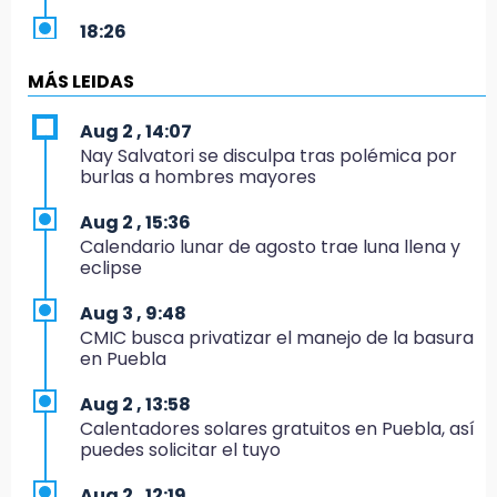
18:26
Regresa Sheinbaum a Puebla y entrega
viviendas: programa avanza 30 %
MÁS LEIDAS
18:11
Aug 2 , 14:07
México hace historia: tricampeón de
Nay Salvatori se disculpa tras polémica por
Centroamericanos
burlas a hombres mayores
17:24
Aug 2 , 15:36
El Quintalero: la panadería de Izúcar que
Calendario lunar de agosto trae luna llena y
elabora pan de conejo para Santo Domingo
eclipse
17:20
Aug 3 , 9:48
Conductora se estampa contra vivienda y
CMIC busca privatizar el manejo de la basura
mata a trabajador en Tehuacán
en Puebla
17:18
Aug 2 , 13:58
Advierten sanciones por estacionarse en
Calentadores solares gratuitos en Puebla, así
avenida de Tlatlauquitepec
puedes solicitar el tuyo
17:15
Aug 2 , 12:19