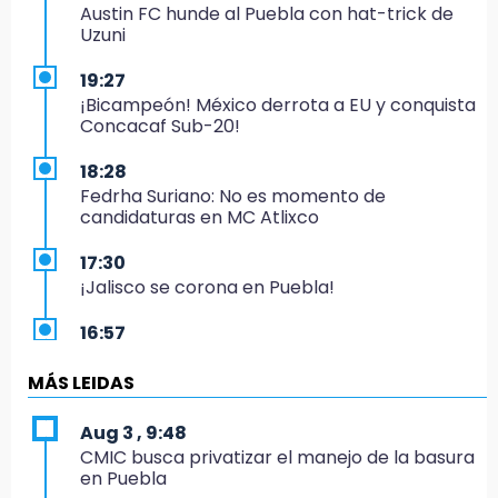
Austin FC hunde al Puebla con hat-trick de
Uzuni
19:27
¡Bicampeón! México derrota a EU y conquista
Concacaf Sub-20!
18:28
Fedrha Suriano: No es momento de
candidaturas en MC Atlixco
17:30
¡Jalisco se corona en Puebla!
16:57
Los Voladores de Papantla vuelven a Izúcar y
cierran festejos de Santo Domingo
MÁS LEIDAS
16:50
Aug 3 , 9:48
México va por el oro y el boleto olímpico en
CMIC busca privatizar el manejo de la basura
Flag Football
en Puebla