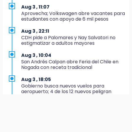
16:34
Aug 3 , 11:07
Memes y críticas surten efecto; modifican
Aprovecha; Volkswagen abre vacantes para
colores del parque en Chalchicomula
estudiantes con apoyo de 6 mil pesos
16:00
Aug 3 , 22:11
MC reorganiza su estructura en Atlixco y
CDH pide a Palomares y Nay Salvatori no
nombra a Julio Águila dirigente
estigmatizar a adultos mayores
15:17
Aug 3 , 10:04
Operativo en Atencingo deja un detenido y
San Andrés Calpan abre Feria del Chile en
una motocicleta recuperada
Nogada con receta tradicional
15:07
Aug 3 , 18:05
Cantona gana torneo INAH y sella convenio
Gobierno busca nuevos vuelos para
con Puebla
aeropuerto; 4 de los 12 nuevos peligran
14:55
Aug 3 , 11:16
Estación de bomberos de San Ramón "medio
El influencer Gio Pita sufre secuestro exprés
funciona"
en Uber de Puebla
14:50
Aug 3 , 9:49
Campesinos hallan dos cuerpos en estado