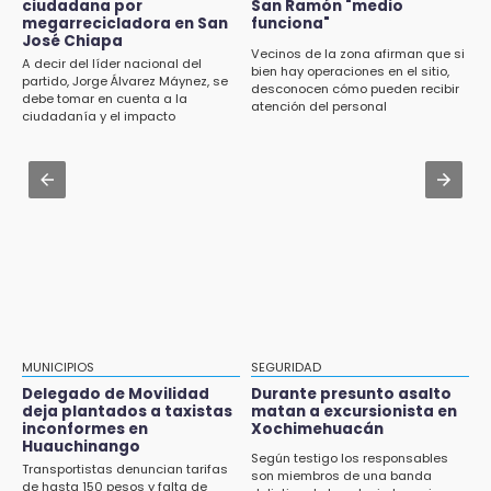
última generación en enseñanza
ciudadana por
San Ramón "medio
Dirigente de Fuerza por México en Puebla se
megarrecicladora en San
funciona"
perpetúa hasta 2029
José Chiapa
13:01
Vecinos de la zona afirman que si
A decir del líder nacional del
bien hay operaciones en el sitio,
Delegado de Movilidad deja plantados a
Aug 3 , 14:12
partido, Jorge Álvarez Máynez, se
desconocen cómo pueden recibir
taxistas inconformes en Huauchinango
debe tomar en cuenta a la
Se enfrentan ambulantes y policías en el
atención del personal
ciudadanía y el impacto
Zócalo; detienen a menor
ambiental
12:54
Amigos de Lisette Alvarado duda de versión
Aug 3 , 19:11
del homicidio-suicidio
Tri Sub-23 aplasta y avanza
12:50
¿Buscas trabajo? SPF ofrece sueldo de 13,607
y prestaciones: aplica en Puebla
12:44
Precio del gas LP baja en Puebla, aprovecha
esta semana
MUNICIPIOS
SEGURIDAD
Delegado de Movilidad
Durante presunto asalto
12:32
deja plantados a taxistas
matan a excursionista en
inconformes en
Xochimehuacán
Puebla busca revancha en la Leagues Cup
Huauchinango
Según testigo los responsables
Transportistas denuncian tarifas
12:14
son miembros de una banda
de hasta 150 pesos y falta de