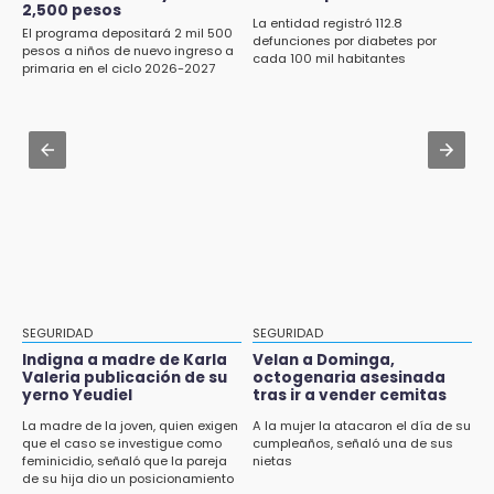
eléctricas en Tehuacán
2,500 pesos
Alpha, en San Pedro Cholula
La entidad registró 112.8
El programa depositará 2 mil 500
defunciones por diabetes por
Aug 1 , 15:59
pesos a niños de nuevo ingreso a
cada 100 mil habitantes
12:06
primaria en el ciclo 2026-2027
Muere hermano del alcalde durante
Toma precauciones por lluvias fuertes en
maniobras en carretera de Tlaxco
Puebla este fin de semana
Aug 1 , 14:04
11:47
Protección Civil dictaminó seguro el mástil de
¿Vas a remodelar? Infonavit te presta hasta
Los Voladores de Papantla en Izúcar de
71 mil pesos en 2026
Matamoros tras 24 de julio
11:43
Icatep abre 6 cursos desde 600 pesos:
checa fechas y cómo inscribirte
11:34
SEGURIDAD
SEGURIDAD
Choque de autobús vs tráiler en autopista
Indigna a madre de Karla
Velan a Dominga,
Tlaxco-Tejocotal deja 20 heridos
Valeria publicación de su
octogenaria asesinada
yerno Yeudiel
tras ir a vender cemitas
11:19
La madre de la joven, quien exigen
A la mujer la atacaron el día de su
que el caso se investigue como
cumpleaños, señaló una de sus
Rommel, reo que murió en San Miguel, sufrió
feminicidio, señaló que la pareja
nietas
un infarto: SSP
de su hija dio un posicionamiento