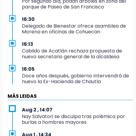
Por segundo día, podan árboles en zona del
parque de Paseo de San Francisco
16:30
Delegado de Bienestar ofrece asamblea de
Morena en oficinas de Cohuecan
16:13
Cabildo de Acatlán rechaza propuesta de
nuevo secretario general de la alcaldesa
16:05
Doce años después, gobierno intervendrá de
nuevo la Ex-Hacienda de Chautla
16:01
MÁS LEIDAS
¡El Lobo Mexicano está de vuelta!
Aug 2 , 14:07
15:49
Nay Salvatori se disculpa tras polémica por
Indigna a madre de Karla Valeria publicación
burlas a hombres mayores
de su yerno Yeudiel
Aug 1 , 14:34