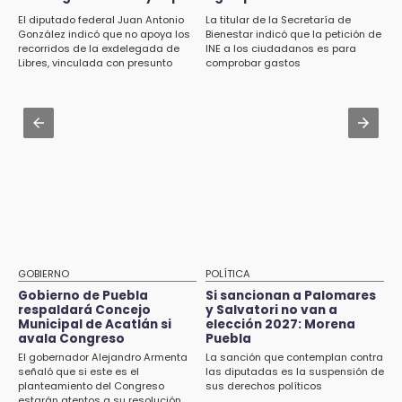
14:31
el precio por Vinícius Jr.
El diputado federal Juan Antonio
La titular de la Secretaría de
Regístrate en el Programa de Apoyo al
González indicó que no apoya los
Bienestar indicó que la petición de
Empleo en Puebla
Jul 31 , 13:35
recorridos de la exdelegada de
INE a los ciudadanos es para
Libres, vinculada con presunto
comprobar gastos
El mexicano Karim López firma contrato
14:30
líder delictivo
multianual con Memphis Grizzlies
Presentan las 10 primeras conclusiones
sobre el fracking en México
Jul 31 , 13:46
Certifícate como operador de transporte en
14:29
Icatep
Feria Patronal invita a vivir diez días de
tradición
14:29
Acatlán: regidora llama a diputados a actuar
con justicia e imparcialidad
GOBIERNO
POLÍTICA
Gobierno de Puebla
Si sancionan a Palomares
14:21
respaldará Concejo
y Salvatori no van a
SICT descarta ampliación de la carretera
Municipal de Acatlán si
elección 2027: Morena
Izúcar de Matamoros-Amayuca en 2026
avala Congreso
Puebla
El gobernador Alejandro Armenta
La sanción que contemplan contra
13:43
señaló que si este es el
las diputadas es la suspensión de
planteamiento del Congreso
sus derechos políticos
Detienen a tres saqueadores en la zona
estarán atentos a su resolución