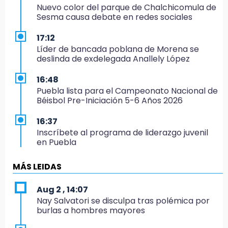
Nuevo color del parque de Chalchicomula de
Sesma causa debate en redes sociales
17:12
Líder de bancada poblana de Morena se
deslinda de exdelegada Anallely López
16:48
Puebla lista para el Campeonato Nacional de
Béisbol Pre-Iniciación 5-6 Años 2026
16:37
Inscríbete al programa de liderazgo juvenil
en Puebla
16:31
MÁS LEIDAS
Tras año y medio arrancará construcción del
Ecoparque Tlalli-Malinche
Aug 2 , 14:07
Nay Salvatori se disculpa tras polémica por
16:01
burlas a hombres mayores
Artemisa niega uso electoral del programa
Agua para el Bienestar