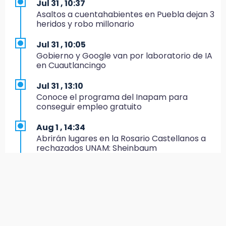
Jul 31 , 10:37
Asaltos a cuentahabientes en Puebla dejan 3
15:57
heridos y robo millonario
Texmelucan abren convocatoria de Huertos
de Traspatio para grupos vulnerables
Jul 31 , 10:05
Gobierno y Google van por laboratorio de IA
15:43
en Cuautlancingo
Investigan presunta reventa de más de 100
lotes en panteón de Tehuacán
Jul 31 , 13:10
Conoce el programa del Inapam para
15:32
conseguir empleo gratuito
Roban bicicleta en menos de un minuto en
plaza de Libres
Aug 1 , 14:34
Abrirán lugares en la Rosario Castellanos a
15:26
rechazados UNAM: Sheinbaum
Grupo armado asalta gasera en San Andrés
Cholula
Jul 31 , 12:59
Aprovecha las Ferias de Paz con consultas
15:21
médicas gratis en Puebla
Texmelucan contará con más de 500
cámaras de videovigilancia
Aug 2 , 15:36
Calendario lunar de agosto trae luna llena y
15:08