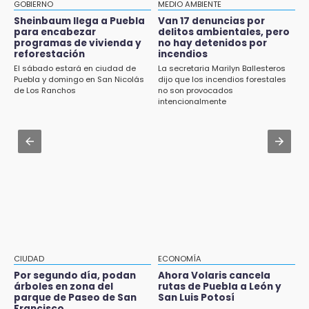
¡El Lobo Mexicano está de vuelta!
GOBIERNO
MEDIO AMBIENTE
Aug 2 , 10:09
Sheinbaum llega a Puebla
Van 17 denuncias por
15:49
para encabezar
delitos ambientales, pero
Regresan los arrancones a Puebla pese a
programas de vivienda y
no hay detenidos por
Indigna a madre de Karla Valeria publicación
operativos de autoridades
reforestación
incendios
de su yerno Yeudiel
El sábado estará en ciudad de
La secretaria Marilyn Ballesteros
Aug 2 , 14:12
Puebla y domingo en San Nicolás
dijo que los incendios forestales
15:19
Anuncia Armenta pavimentación de
de Los Ranchos
no son provocados
Clausuran locales del mercado de
carretera Cholula-Xalitzintla y nuevo CESAT
intencionalmente
Huauchinango; locatarios exigen soluciones
Aug 2 , 13:14
14:55
Consulta cuándo y dónde te toca participar
Escuelas de Molcaxac y Tehuitzingo anuncian
en la nueva ley indígena en Puebla
inscripciones 2026-2027
14:49
Basura da mala imagen a la feria de San
Salvador El Seco
14:36
CIUDAD
ECONOMÍA
Inician las finales del Campeonato Nacional
Por segundo día, podan
Ahora Volaris cancela
Infantil, Juvenil y de Escaramuzas Puebla
árboles en zona del
rutas de Puebla a León y
2026
parque de Paseo de San
San Luis Potosí
Francisco