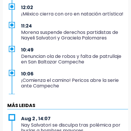
12:02
¡México cierra con oro en natación artística!
11:24
Morena suspende derechos partidistas de
Nayeli Salvatori y Graciela Palomares
10:49
Denuncian ola de robos y falta de patrullaje
en San Baltazar Campeche
10:06
¡Comienza el camino! Pericos abre la serie
ante Campeche
9:18
Sheinbaum llega a Puebla para encabezar
MÁS LEIDAS
programas de vivienda y reforestación
Aug 2 , 14:07
9:03
Nay Salvatori se disculpa tras polémica por
Muere Jorge Messi
burlas a hombres mayores