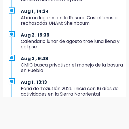
8:21
Aug 1 , 14:34
¡México vuelve a los Olímpicos!
Abrirán lugares en la Rosario Castellanos a
rechazados UNAM: Sheinbaum
21:25
México se queda con la plata
Aug 2 , 15:36
Calendario lunar de agosto trae luna llena y
20:35
eclipse
NFL México: arranca cuenta regresiva por
boletos
Aug 3 , 9:48
CMIC busca privatizar el manejo de la basura
20:03
en Puebla
Sophie Cunningham, la figura que encendió la
WNBA
Aug 1 , 13:13
Feria de Teziutlán 2026: inicia con 16 días de
19:11
actividades en la Sierra Nororiental
En Tehuacán cercaron a víctimas mortales
de accidentes
Aug 2 , 13:58
Calentadores solares gratuitos en Puebla, así
19:07
puedes solicitar el tuyo
Evidenciaron presunta patrulla clonada de la
PGR sobre la Cuacnopalan-Oaxaca