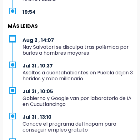
19:54
Investigación de ASE a Tlatehui y Cuautle no
es politiquería, es por posible desfalco al
MÁS LEIDAS
erario
Aug 2 , 14:07
19:45
Nay Salvatori se disculpa tras polémica por
Estado invertirá en unidades médicas del
burlas a hombres mayores
IMSS-Bienestar y el SEDIF
Jul 31 , 10:37
19:35
Asaltos a cuentahabientes en Puebla dejan 3
De la Vega niega venta de Bravos
heridos y robo millonario
19:34
Jul 31 , 10:05
Desalojan a dos comerciantes en Valsequillo
Gobierno y Google van por laboratorio de IA
por invasión en zona de Conagua
en Cuautlancingo
19:18
Jul 31 , 13:10
Bancada morenista, sin estrategia para
Conoce el programa del Inapam para
meter a Puebla en Ley de Egresos 2027
conseguir empleo gratuito