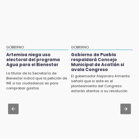
Jul 31 , 17:16
16:01
¿Se va? Real Madrid anunció que no igualaran
Artemisa niega uso electoral del programa
el precio por Vinícius Jr.
Agua para el Bienestar
Jul 31 , 16:31
15:57
Armenta pide denunciar abusos en
Texmelucan abren convocatoria de Huertos
Academia Militarizada Ignacio Zaragoza
de Traspatio para grupos vulnerables
GOBIERNO
GOBIERNO
Jul 31 , 13:46
Artemisa niega uso
Gobierno de Puebla
15:43
electoral del programa
respaldará Concejo
Certifícate como operador de transporte en
Agua para el Bienestar
Municipal de Acatlán si
Investigan presunta reventa de más de 100
Icatep
avala Congreso
lotes en panteón de Tehuacán
La titular de la Secretaría de
El gobernador Alejandro Armenta
Bienestar indicó que la petición de
Jul 31 , 14:02
señaló que si este es el
INE a los ciudadanos es para
15:32
planteamiento del Congreso
Prepárate para lluvias intensas por frente
comprobar gastos
Roban bicicleta en menos de un minuto en
estarán atentos a su resolución
frío en Puebla
plaza de Libres
Jul 31 , 13:35
15:26
El mexicano Karim López firma contrato
Grupo armado asalta gasera en San Andrés
multianual con Memphis Grizzlies
Cholula
15:21