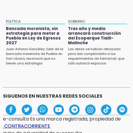
Texmelucan contará con más de 500
cámaras de videovigilancia
15:08
POLÍTICA
GOBIERNO
Huitzilan de Serdán espera hasta 30 mil
Bancada morenista, sin
Tras año y medio
visitantes en feria
estrategia para meter a
arrancará construcción
Puebla en Ley de Egresos
del Ecoparque Tlalli-
2027
Malinche
15:07
Juan Antonio González, líder de la
Las obras se habían retrasado
Rastro de Atlixco descarta clembuterol y
bancada morenista de Puebla en
para dar cumplimiento a los
alerta por mataderos clandestinos
San Lázaro, reconoció que no
requerimientos de Semarnat, que
tienen una estrategia
sólo autorizó espacios
ecoturísticos
15:03
Cholula estrena agenda cultural con siete
actividades
SIGUENOS EN NUESTRAS REDES SOCIALES
e-consulta Es una marca registrada, propiedad de
CONTRACORRIENTE