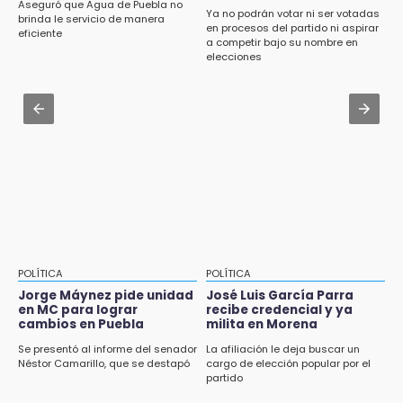
Cartonería da vida a la gastronomía en
Aseguró que Agua de Puebla no
Ya no podrán votar ni ser votadas
desfile de mojigangas de Atlixco 2026
brinda le servicio de manera
en procesos del partido ni aspirar
eficiente
a competir bajo su nombre en
Aug 3 , 18:05
elecciones
Gobierno busca nuevos vuelos para
aeropuerto; 4 de los 12 nuevos peligran
Aug 2 , 12:04
Gas LP baja en Puebla, aprovecha el precio
esta semana
POLÍTICA
POLÍTICA
Jorge Máynez pide unidad
José Luis García Parra
en MC para lograr
recibe credencial y ya
cambios en Puebla
milita en Morena
Se presentó al informe del senador
La afiliación le deja buscar un
Néstor Camarillo, que se destapó
cargo de elección popular por el
partido