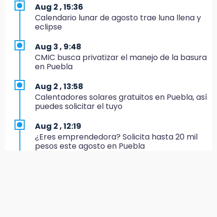
17:20
Aug 2 , 15:36
Conductora se estampa contra vivienda y
Calendario lunar de agosto trae luna llena y
mata a trabajador en Tehuacán
eclipse
17:18
Aug 3 , 9:48
Advierten sanciones por estacionarse en
CMIC busca privatizar el manejo de la basura
avenida de Tlatlauquitepec
en Puebla
17:15
Aug 2 , 13:58
Profeco suspende Cimera Gym Club en
Calentadores solares gratuitos en Puebla, así
Cholula tras detectar cinco irregularidades
puedes solicitar el tuyo
16:51
Aug 2 , 12:19
Recuperan espacios deportivos en La
¿Eres emprendedora? Solicita hasta 20 mil
Libertad
pesos este agosto en Puebla
16:45
Aug 3 , 11:07
Sheinbaum entrega tarjetas de Pensión
Aprovecha; Volkswagen abre vacantes para
Mujeres Bienestar en Naucalpan
estudiantes con apoyo de 6 mil pesos
14:45
Aug 2 , 12:34
Ejecutan a dos hombres dentro de un
Alumnos de la AMIZ Puebla son forzados a