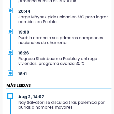
¡América humilla a Cruz Azul!
20:44
Jorge Máynez pide unidad en MC para lograr
cambios en Puebla
19:00
Puebla corona a sus primeros campeones
nacionales de charrería
18:26
Regresa Sheinbaum a Puebla y entrega
viviendas: programa avanza 30 %
18:11
México hace historia: tricampeón de
Centroamericanos
MÁS LEIDAS
17:24
Aug 2 , 14:07
El Quintalero: la panadería de Izúcar que
Nay Salvatori se disculpa tras polémica por
elabora pan de conejo para Santo Domingo
burlas a hombres mayores