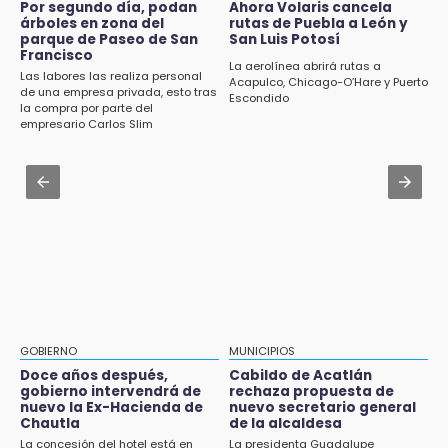
Gobierno de Puebla contrató al Inecol para
Por segundo día, podan
Ahora Volaris cancela
anual de 3.12 % en julio
elaborar la MIA del Cablebús
árboles en zona del
rutas de Puebla a León y
parque de Paseo de San
San Luis Potosí
14:18
Francisco
Aug 1 , 17:15
La aerolínea abrirá rutas a
Cañeros de Atencingo siguen sin recibir
Las labores las realiza personal
Costó $403 mil rehabilitar accesos de
Acapulco, Chicago-O’Hare y Puerto
pagos tras concluir la zafra
de una empresa privada, esto tras
Escondido
Traumatología y Ortopedia del IMSS
la compra por parte del
empresario Carlos Slim
14:06
Aug 1 , 17:36
Piden ayuda en Chignahuapan para
Alcaldesa exhibe patrullas tras polémico
identificar a hombre hospitalizado
accidente en Chiautzingo
14:03
Aug 1 , 11:48
IBERO Puebla abre sus puertas con la
Huejotzingo tiene nuevo secretario de
primera edición de FLIP
Seguridad Ciudadana: llega otro marino al
cargo
13:59
Puebla, segundo nacional con tasa más alta
de muertes por diabetes
GOBIERNO
MUNICIPIOS
Doce años después,
Cabildo de Acatlán
13:54
gobierno intervendrá de
rechaza propuesta de
Falla convocatoria de inconformes de
nuevo la Ex-Hacienda de
nuevo secretario general
Acatlán durante gira de Armenta en Chila
Chautla
de la alcaldesa
La concesión del hotel está en
La presidenta Guadalupe