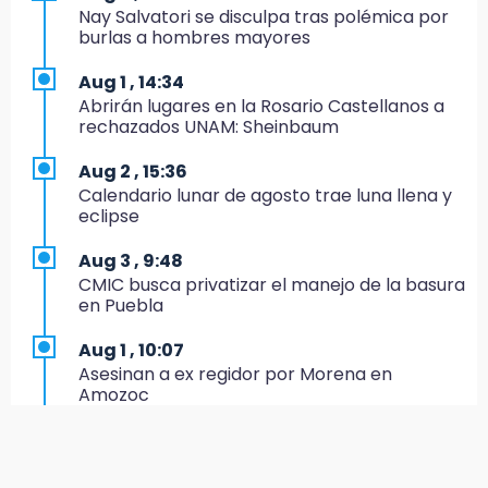
Directora de Orquesta Symphonia UDLAP
Nay Salvatori se disculpa tras polémica por
dirige agrupaciones de talla internacional
burlas a hombres mayores
18:14
Aug 1 , 14:34
EE. UU. Sub-20 avanza a la final de
Abrirán lugares en la Rosario Castellanos a
CONCACAF
rechazados UNAM: Sheinbaum
17:50
Aug 2 , 15:36
Van 17 denuncias por delitos ambientales,
Calendario lunar de agosto trae luna llena y
pero no hay detenidos por incendios
eclipse
17:01
Aug 3 , 9:48
Vecinos de Atlixco-Metepec denuncian
CMIC busca privatizar el manejo de la basura
inseguridad en caminos alternos por obra
en Puebla
carretera
Aug 1 , 10:07
16:52
Asesinan a ex regidor por Morena en
Vacían negocio de ropa en Tehuacán;
Amozoc
pérdidas superan los 100 mil pesos
Aug 1 , 13:13
16:49
Feria de Teziutlán 2026: inicia con 16 días de
Volcadura de tráiler provoca cierre total en
actividades en la Sierra Nororiental