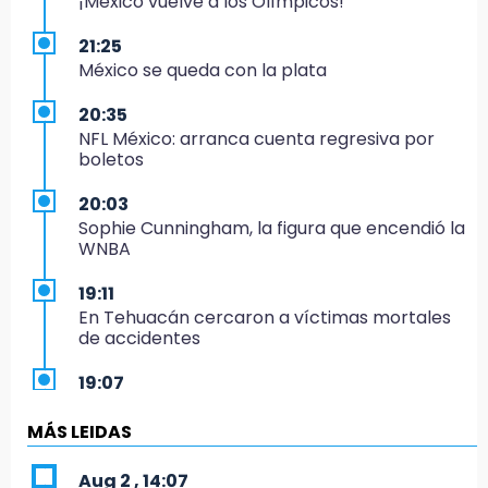
¡México vuelve a los Olímpicos!
21:25
México se queda con la plata
20:35
NFL México: arranca cuenta regresiva por
boletos
20:03
Sophie Cunningham, la figura que encendió la
WNBA
19:11
En Tehuacán cercaron a víctimas mortales
de accidentes
19:07
Evidenciaron presunta patrulla clonada de la
PGR sobre la Cuacnopalan-Oaxaca
MÁS LEIDAS
19:04
Aug 2 , 14:07