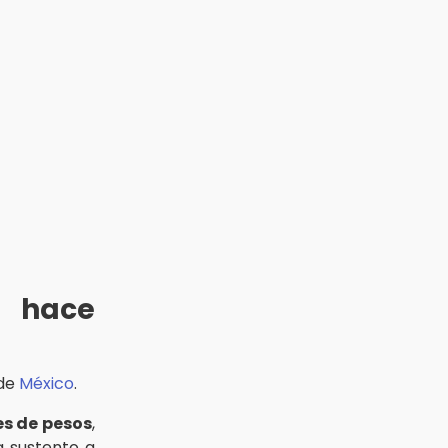
 hace
 de
México
.
es de pesos
,
a sustento a