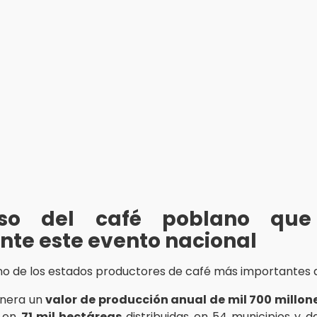
eso del café poblano que
nte este evento nacional
no de los estados productores de café más importantes
genera un
valor de producción anual de mil 700 millon
e en
71 mil hectáreas
distribuidas en 54 municipios y d