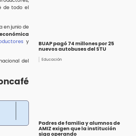
roductores,
é de todo el
a en junio de
 económica
oductores
y
BUAP pagó 74 millones por 25
nuevos autobuses del STU
Educación
acional del
Concafé
Padres de familia y alumnos de
AMIZ exigen que la institución
siga operando