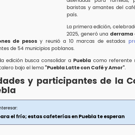
diseñadas para familias, p
baristas y amantes del caf
país.
La primera edición, celebrad
2025, generó una
derrama
ones de pesos
y reunió a 10 marcas de estados
pr
tes de 54 municipios poblanos.
da edición busca consolidar a
Puebla
como referente n
talero bajo el lema
"Puebla Latte con Café y Amor"
.
dades y participantes de la 
ebla
nteresar:
ara el frío; estas cafeterías en Puebla te esperan