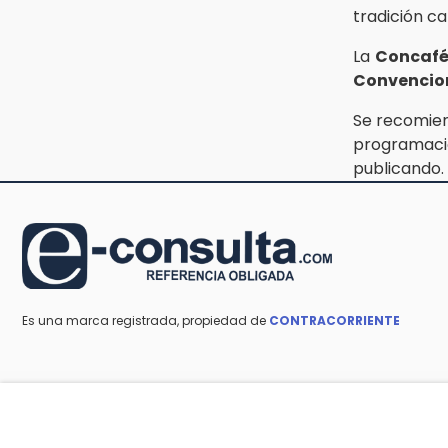
14:32
tradición c
Se incendia subestación
abandonada de Telmex en San
La
Concafé
Aparicio
Convencion
14:32
Se recomien
Sheinbaum presenta la Jornada
programac
Nacional de Reforestación 2026
publicando.
Es una marca registrada, propiedad de
CONTRACORRIENTE