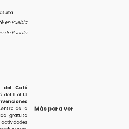
fè en Puebla
no de Puebla
l del Café
á del 11 al 14
nvenciones
Más para ver
centro de la
da gratuita
actividades