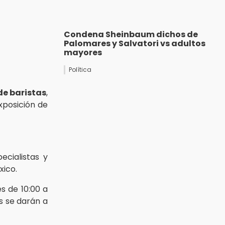
Condena Sheinbaum dichos de
Palomares y Salvatori vs adultos
mayores
Política
e baristas
,
xposición de
ecialistas y
ico.
s de 10:00 a
as se darán a