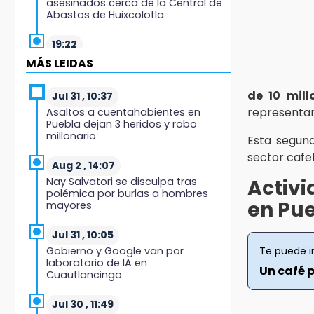
asesinados cerca de la Central de
Abastos de Huixcolotla
19:22
Supervisa rectora Lilia Cedillo
MÁS LEIDAS
proceso de inscripción del nivel
superior
de 10 mill
Jul 31 , 10:37
representan
Asaltos a cuentahabientes en
19:09
Puebla dejan 3 heridos y robo
Checo y Cadillac, en blanco antes
millonario
Esta segun
del parón
sector cafe
Aug 2 , 14:07
19:00
Nay Salvatori se disculpa tras
Activi
SSP pagará 63 millones por
polémica por burlas a hombres
mantenimiento a cámaras y
en Pu
mayores
luminaria del Periférico
Jul 31 , 10:05
18:14
Gobierno y Google van por
Te puede i
Remesas en Puebla incrementan
laboratorio de IA en
3.9% en primer semestre de 2026
Un café p
Cuautlancingo
18:12
Jul 30 , 11:49
Rayo provoca incendio en un pino