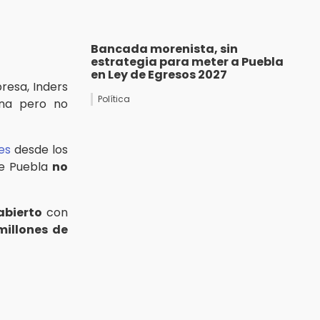
Bancada morenista, sin
estrategia para meter a Puebla
en Ley de Egresos 2027
resa, Inders
Política
ana pero no
es
desde los
de Puebla
no
abierto
con
millones de