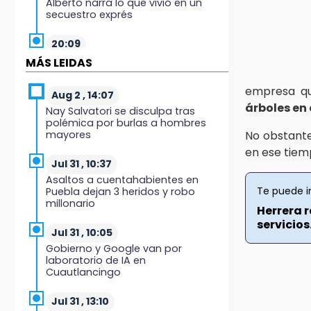
Alberto narra lo que vivió en un
secuestro exprés
20:09
Black Tiger IV hará su
MÁS LEIDAS
presentación en la Arena Puebla
empresa qu
Aug 2 , 14:07
19:54
árboles en
Nay Salvatori se disculpa tras
Investigación de ASE a Tlatehui y
polémica por burlas a hombres
Cuautle no es politiquería, es por
mayores
No obstante
posible desfalco al erario
en ese tiem
Jul 31 , 10:37
19:45
Asaltos a cuentahabientes en
Estado invertirá en unidades
Te puede i
Puebla dejan 3 heridos y robo
médicas del IMSS-Bienestar y el
millonario
SEDIF
Herrera r
servicios.
Jul 31 , 10:05
19:35
Gobierno y Google van por
De la Vega niega venta de Bravos
laboratorio de IA en
Cuautlancingo
19:34
Desalojan a dos comerciantes en
Jul 31 , 13:10
Valsequillo por invasión en zona