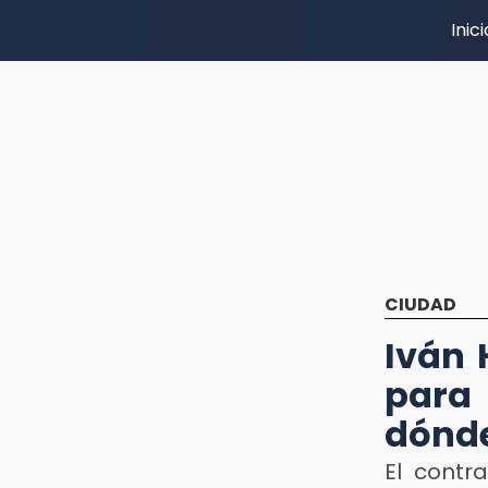
Inici
CIUDAD
Iván 
para
dónd
El contr