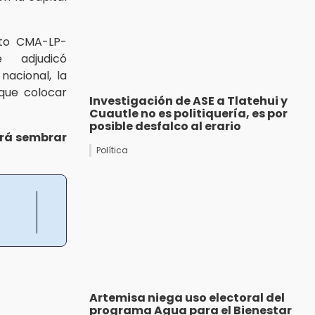
ato CMA-LP-
 adjudicó
nacional, la
que colocar
Investigación de ASE a Tlatehui y
Cuautle no es politiquería, es por
posible desfalco al erario
rá sembrar
Política
Artemisa niega uso electoral del
programa Agua para el Bienestar