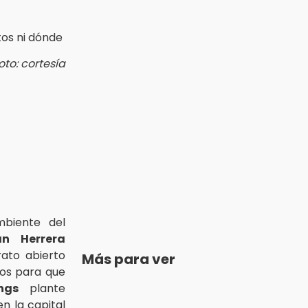
oto: cortesía
mbiente del
án Herrera
ato abierto
Más para ver
sos para que
ngs
plante
en la capital