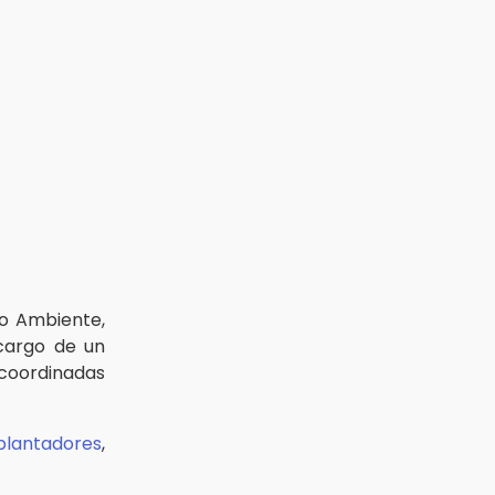
io Ambiente,
cargo de un
 coordinadas
plantadores
,