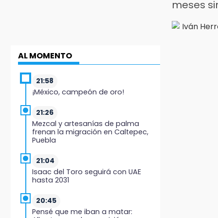
meses si
AL MOMENTO
21:58
¡México, campeón de oro!
21:26
Mezcal y artesanías de palma
frenan la migración en Caltepec,
Puebla
21:04
Isaac del Toro seguirá con UAE
hasta 2031
20:45
Pensé que me iban a matar: