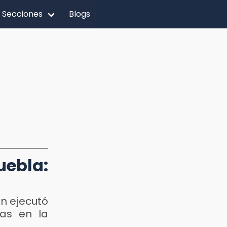
Secciones
Blogs
ebla:
ón ejecutó
das en la