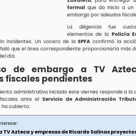
Zavaleta
, para entregar 
formal
que da inicio a un
embargo por adeudos fiscale
La diligencia fue cust
elementos de la
Policía E
sin incidentes. Un vocero de la
SPFA
confirmó la acc
ñaló que el área correspondiente proporcionaría más de
el día.
so de embargo a TV Azte
 fiscales pendientes
iento administrativo iniciado este viernes responde a la
fiscales ante el
Servicio de Administración Tribut
ha cubierto.
nteresar:
a TV Azteca y empresas de Ricardo Salinas proyecto