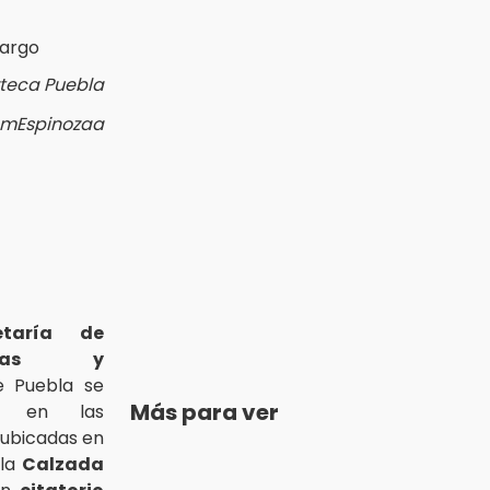
zteca Puebla
iamEspinozaa
etaría de
anzas y
e Puebla se
Más para ver
es en las
, ubicadas en
 la
Calzada