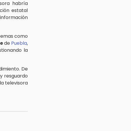
sora habría
ción estatal
 información
e temas como
te
de
Puebla
,
stionando la
dimiento. De
 y resguardo
la televisora