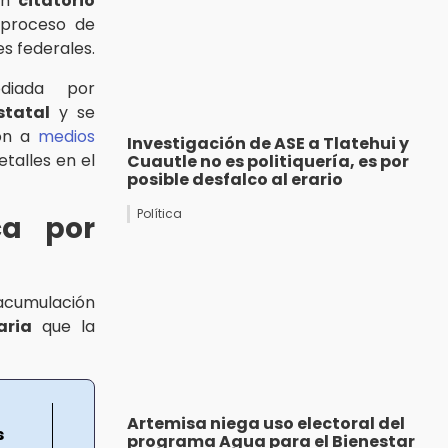
un
citatorio
 proceso de
s federales.
odiada por
statal
y se
ión a
medios
Investigación de ASE a Tlatehui y
talles en el
Cuautle no es politiquería, es por
posible desfalco al erario
Política
ca por
 acumulación
aria
que la
Artemisa niega uso electoral del
s
programa Agua para el Bienestar