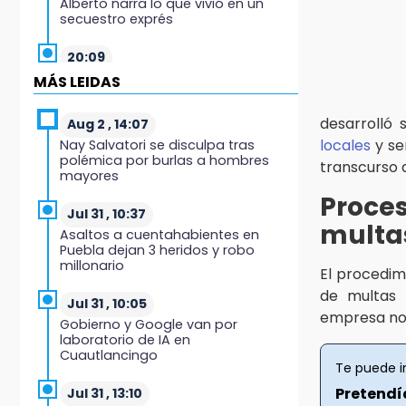
Alberto narra lo que vivió en un
secuestro exprés
20:09
Black Tiger IV hará su
MÁS LEIDAS
presentación en la Arena Puebla
desarrolló 
Aug 2 , 14:07
19:54
locales
y se
Nay Salvatori se disculpa tras
Investigación de ASE a Tlatehui y
polémica por burlas a hombres
transcurso d
Cuautle no es politiquería, es por
mayores
posible desfalco al erario
Proce
Jul 31 , 10:37
19:45
multas
Asaltos a cuentahabientes en
Estado invertirá en unidades
Puebla dejan 3 heridos y robo
médicas del IMSS-Bienestar y el
millonario
SEDIF
El procedim
de multas 
Jul 31 , 10:05
19:35
empresa no 
Gobierno y Google van por
De la Vega niega venta de Bravos
laboratorio de IA en
Cuautlancingo
Te puede i
19:34
Desalojan a dos comerciantes en
Pretendí
Jul 31 , 13:10
Valsequillo por invasión en zona