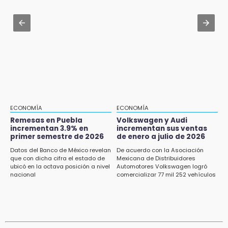
15:13
Jul 30 , 13:40
Armenta confirma apertura de siete nuevas
Artistas de Izúcar podrán solicitar apoyos de
Casas Carmen Serdán
hasta 70 mil pesos con Equiparte
15:12
Puebla vibrará con una noche de fútbol,
béisbol y basquetbol
14:54
Padres denuncian presunto hallazgo de
ECONOMÍA
ECONOMÍA
droga en telesecundaria de Chicontla
Remesas en Puebla
Volkswagen y Audi
incrementan 3.9% en
incrementan sus ventas
primer semestre de 2026
de enero a julio de 2026
14:38
ASF exige aclarar recursos por casi 10
Datos del Banco de México revelan
De acuerdo con la Asociación
millones al gobierno de Izúcar
que con dicha cifra el estado de
Mexicana de Distribuidores
ubicó en la octava posición a nivel
Automotores Volkswagen logró
nacional
comercializar 77 mil 252 vehículos
14:33
Boa mazacuata aparece en Ayotoxco;
llaman a protegerla