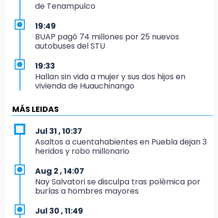
de Tenampulco
19:49
BUAP pagó 74 millones por 25 nuevos
autobuses del STU
19:33
Hallan sin vida a mujer y sus dos hijos en
vivienda de Huauchinango
19:27
MÁS LEIDAS
Identifican a dos hermanos asesinados cerca
de la Central de Abastos de Huixcolotla
Jul 31 , 10:37
Asaltos a cuentahabientes en Puebla dejan 3
19:22
heridos y robo millonario
Supervisa rectora Lilia Cedillo proceso de
inscripción del nivel superior
Aug 2 , 14:07
Nay Salvatori se disculpa tras polémica por
19:09
burlas a hombres mayores
Checo y Cadillac, en blanco antes del parón
Jul 30 , 11:49
19:00