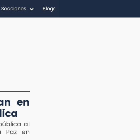
Secciones
Blogs
tan en
lica
ública al
a Paz en