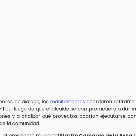
horas de diálogo, los
manifestantes
acordaron retirarse 
fica, luego de que el alcalde se comprometiera a dar
s
iones y a analizar qué proyectos podrían ejecutarse co
 de la comunidad.
e, el presidente municipal
Martín Camargo de la Peña
s