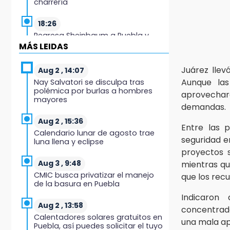
charrería
18:26
Regresa Sheinbaum a Puebla y
entrega viviendas: programa
MÁS LEIDAS
avanza 30 %
Juárez llev
Aug 2 , 14:07
18:11
Aunque las
Nay Salvatori se disculpa tras
México hace historia: tricampeón
polémica por burlas a hombres
aprovechar
de Centroamericanos
mayores
demandas.
17:24
Aug 2 , 15:36
Entre las p
El Quintalero: la panadería de
Calendario lunar de agosto trae
Izúcar que elabora pan de conejo
seguridad e
luna llena y eclipse
para Santo Domingo
proyectos s
Aug 3 , 9:48
mientras qu
17:20
CMIC busca privatizar el manejo
que los recu
Conductora se estampa contra
de la basura en Puebla
vivienda y mata a trabajador en
Tehuacán
Indicaron
Aug 2 , 13:58
concentrada
Calentadores solares gratuitos en
17:18
una mala ap
Puebla, así puedes solicitar el tuyo
Advierten sanciones por