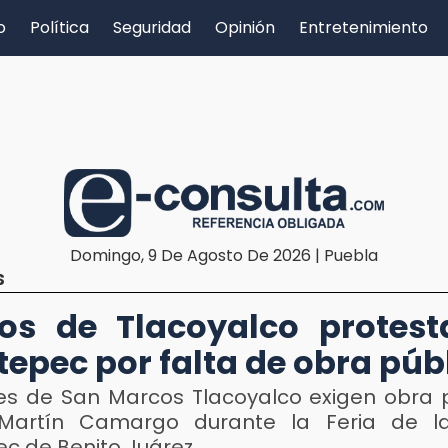
o
Política
Seguridad
Opinión
Entretenimiento
Domingo, 9 De Agosto De 2026 | Puebla
S
os de Tlacoyalco protes
tepec por falta de obra púb
es de San Marcos Tlacoyalco exigen obra p
 Martín Camargo durante la Feria de l
ec de Benito Juárez