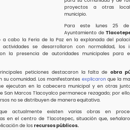
para su comunidad y de fa
proyectos a otras local
municipio.
Para este lunes 25 de
Ayuntamiento de
Tlacotep
ó a cabo la Feria de la Paz en la explanada del palaci
 actividades se desarrollaron con normalidad, los 
on la presencia de autoridades municipales para e
rincipales peticiones destacaron la falta de
obra pú
n su comunidad. Los manifestantes
explicaron
que la ma
e ejecutan en la cabecera municipal y en otras juntas
e San Marcos Tlacoyalco permanece rezagado; por ello
rsos no se distribuyen de manera equitativa.
 que actualmente existen varias obras en proce
s en el centro de Tlacotepec, situación que, señalaro
licación de los
recursos públicos.