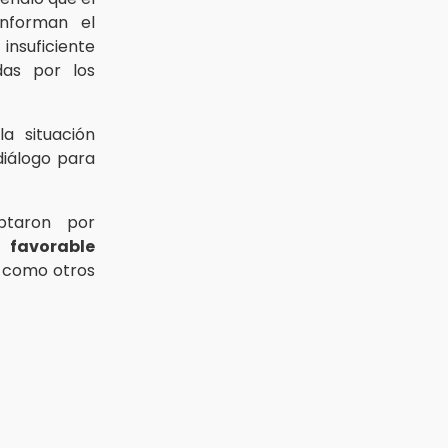
nforman el
insuficiente
das por los
a situación
diálogo para
ptaron por
 favorable
í como otros