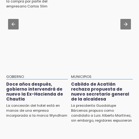
la compra por parte del
empresario Carlos Slim
14:06
Aug 1 , 17:36
Piden ayuda en Chignahuapan para
Alcaldesa exhibe patrullas tras polémico
identificar a hombre hospitalizado
accidente en Chiautzingo
14:03
Aug 1 , 11:48
IBERO Puebla abre sus puertas con la
Huejotzingo tiene nuevo secretario de
primera edición de FLIP
Seguridad Ciudadana: llega otro marino al
cargo
13:59
Puebla, segundo nacional con tasa más alta
de muertes por diabetes
GOBIERNO
MUNICIPIOS
Doce años después,
Cabildo de Acatlán
13:54
gobierno intervendrá de
rechaza propuesta de
Falla convocatoria de inconformes de
nuevo la Ex-Hacienda de
nuevo secretario general
Acatlán durante gira de Armenta en Chila
Chautla
de la alcaldesa
La concesión del hotel está en
La presidenta Guadalupe
manos de una empresa
Bárcenas propuso como
13:48
incorporada a la marca Wyndham
candidato a Luis Alberto Martínez,
Estado de México llevará su cultura al
sin embargo, regidores expusieron
Festival Cervantino 2026
su inconformidad ya que fue la
única propuesta
13:26