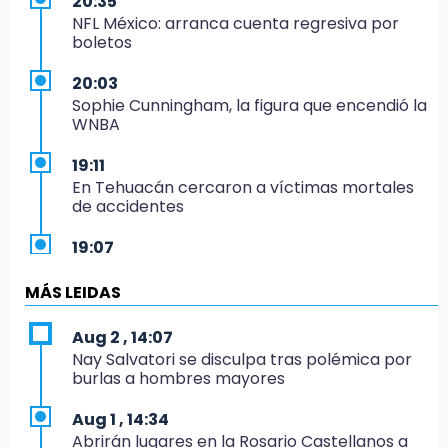
20:35
NFL México: arranca cuenta regresiva por
boletos
20:03
Sophie Cunningham, la figura que encendió la
WNBA
19:11
En Tehuacán cercaron a víctimas mortales
de accidentes
19:07
Evidenciaron presunta patrulla clonada de la
PGR sobre la Cuacnopalan-Oaxaca
MÁS LEIDAS
19:04
Aug 2 , 14:07
Directora de Orquesta Symphonia UDLAP
Nay Salvatori se disculpa tras polémica por
dirige agrupaciones de talla internacional
burlas a hombres mayores
18:14
Aug 1 , 14:34
EE. UU. Sub-20 avanza a la final de
Abrirán lugares en la Rosario Castellanos a