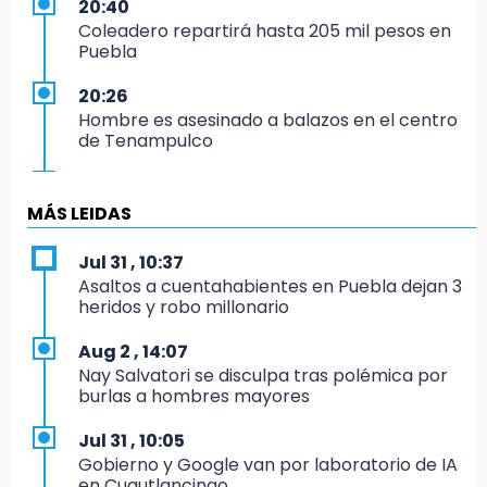
20:40
Coleadero repartirá hasta 205 mil pesos en
Puebla
20:26
Hombre es asesinado a balazos en el centro
de Tenampulco
19:49
BUAP pagó 74 millones por 25 nuevos
MÁS LEIDAS
autobuses del STU
Jul 31 , 10:37
19:33
Asaltos a cuentahabientes en Puebla dejan 3
Hallan sin vida a mujer y sus dos hijos en
heridos y robo millonario
vivienda de Huauchinango
Aug 2 , 14:07
19:27
Nay Salvatori se disculpa tras polémica por
Identifican a dos hermanos asesinados cerca
burlas a hombres mayores
de la Central de Abastos de Huixcolotla
Jul 31 , 10:05
19:22
Gobierno y Google van por laboratorio de IA
Supervisa rectora Lilia Cedillo proceso de
en Cuautlancingo