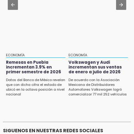
Tehuacán: Buscan devolver 10 mil placas y
Jul 30 , 13:40
licencias retenidas durante 15 años
Artistas de Izúcar podrán solicitar apoyos de
hasta 70 mil pesos con Equiparte
15:13
Fuga de agua cumple casi un mes sin ser
atendida en San Andrés Cholula
15:13
Armenta confirma apertura de siete nuevas
Casas Carmen Serdán
ECONOMÍA
ECONOMÍA
Remesas en Puebla
Volkswagen y Audi
incrementan 3.9% en
incrementan sus ventas
15:12
primer semestre de 2026
de enero a julio de 2026
Puebla vibrará con una noche de fútbol,
béisbol y basquetbol
Datos del Banco de México revelan
De acuerdo con la Asociación
que con dicha cifra el estado de
Mexicana de Distribuidores
ubicó en la octava posición a nivel
Automotores Volkswagen logró
14:54
nacional
comercializar 77 mil 252 vehículos
Padres denuncian presunto hallazgo de
droga en telesecundaria de Chicontla
SIGUENOS EN NUESTRAS REDES SOCIALES