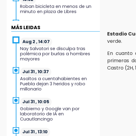
Roban bicicleta en menos de un
minuto en plaza de Libres
15:26
MÁS LEIDAS
Grupo armado asalta gasera en
Estadio C
San Andrés Cholula
verde.
Aug 2 , 14:07
Nay Salvatori se disculpa tras
15:21
En cuanto 
polémica por burlas a hombres
Texmelucan contará con más de
mayores
primeras d
500 cámaras de videovigilancia
Castro (2H, 
Jul 31 , 10:37
15:08
Asaltos a cuentahabientes en
Huitzilan de Serdán espera hasta
Puebla dejan 3 heridos y robo
30 mil visitantes en feria
millonario
15:07
Jul 31 , 10:05
Rastro de Atlixco descarta
Gobierno y Google van por
clembuterol y alerta por
laboratorio de IA en
mataderos clandestinos
Cuautlancingo
15:03
Jul 31 , 13:10
Cholula estrena agenda cultural