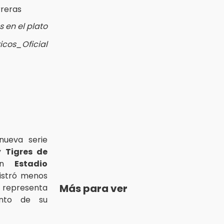
 en el plato
icos_Oficial
ueva serie
y
Tigres de
un
Estadio
istró menos
Más para ver
ue representa
ento de su