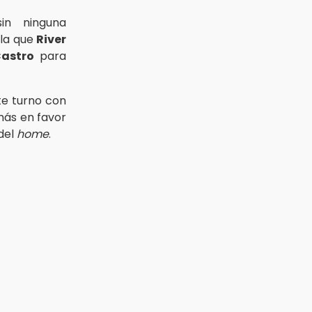
in ninguna
 la que
River
astro
para
te turno con
más en favor
del
home
.