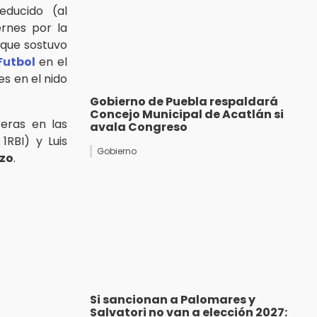
educido (al
ernes por la
 que sostuvo
Futbol
en el
s en el nido
Gobierno de Puebla respaldará
Concejo Municipal de Acatlán si
eras en las
avala Congreso
1RBI) y Luis
Gobierno
zo
.
Si sancionan a Palomares y
Salvatori no van a elección 2027: