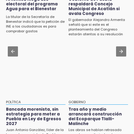
15:43
electoral del programa
respaldará Concejo
Certifícate como operador de transporte en
Agua para el Bienestar
Municipal de Acatlán si
Investigan presunta reventa de más de 100
Icatep
avala Congreso
lotes en panteón de Tehuacán
La titular de la Secretaría de
El gobernador Alejandro Armenta
Bienestar indicó que la petición de
Jul 31 , 13:35
señaló que si este es el
INE a los ciudadanos es para
15:32
planteamiento del Congreso
El mexicano Karim López firma contrato
comprobar gastos
Roban bicicleta en menos de un minuto en
estarán atentos a su resolución
multianual con Memphis Grizzlies
plaza de Libres
Jul 31 , 14:02
15:26
Prepárate para lluvias intensas por frente
Grupo armado asalta gasera en San Andrés
frío en Puebla
Cholula
15:21
Texmelucan contará con más de 500
cámaras de videovigilancia
15:08
POLÍTICA
GOBIERNO
Huitzilan de Serdán espera hasta 30 mil
Bancada morenista, sin
Tras año y medio
visitantes en feria
estrategia para meter a
arrancará construcción
Puebla en Ley de Egresos
del Ecoparque Tlalli-
2027
Malinche
15:07
Juan Antonio González, líder de la
Las obras se habían retrasado
Rastro de Atlixco descarta clembuterol y