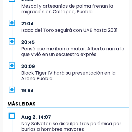
Mezcal y artesanías de palma frenan la
migración en Caltepec, Puebla
21:04
Isaac del Toro seguirá con UAE hasta 2031
20:45
Pensé que me iban a matar: Alberto narra lo
que vivió en un secuestro exprés
20:09
Black Tiger IV hará su presentación en la
Arena Puebla
19:54
Investigación de ASE a Tlatehui y Cuautle no
es politiquería, es por posible desfalco al
MÁS LEIDAS
erario
Aug 2 , 14:07
19:45
Nay Salvatori se disculpa tras polémica por
Estado invertirá en unidades médicas del
burlas a hombres mayores