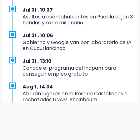
IMSS-Bienestar y el SEDIF
Jul 31 , 10:37
19:35
Asaltos a cuentahabientes en Puebla dejan 3
De la Vega niega venta de Bravos
heridos y robo millonario
19:34
Jul 31 , 10:05
Desalojan a dos comerciantes en Valsequillo
Gobierno y Google van por laboratorio de IA
por invasión en zona de Conagua
en Cuautlancingo
19:18
Jul 31 , 13:10
Bancada morenista, sin estrategia para
Conoce el programa del Inapam para
meter a Puebla en Ley de Egresos 2027
conseguir empleo gratuito
18:54
Aug 1 , 14:34
Gobierno rehabilitará el drenaje del Hospital
Abrirán lugares en la Rosario Castellanos a
de Especialidades del Issstep
rechazados UNAM: Sheinbaum
18:49
Jul 31 , 12:59
Sujeto asalta banco en Plaza Dorada tras
Aprovecha las Ferias de Paz con consultas
amenazar con supuesto explosivo
médicas gratis en Puebla
18:43
Aug 2 , 15:36