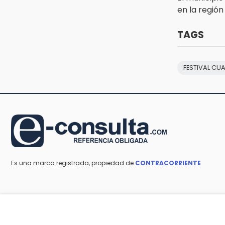
Morena Puebla
en la región
13:24
TAGS
Hongos de temporada alcanzan
los 300 pesos por kilo en
Chalchicomula
FESTIVAL CU
12:59
Feria de las Viudas en Chietla
mezcla tradición religiosa y lucha
libre
Es una marca registrada, propiedad de
CONTRACORRIENTE