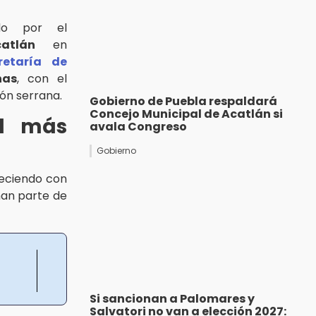
ado por el
atlán
en
retaría de
nas
, con el
ión serrana.
Gobierno de Puebla respaldará
Concejo Municipal de Acatlán si
al más
avala Congreso
Gobierno
reciendo con
man parte de
Si sancionan a Palomares y
Salvatori no van a elección 2027: