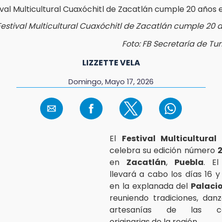
Festival Multicultural Cuaxóchitl de Zacatlán cumple 20 
Foto: FB Secretaría de Tu
LIZZETTE VELA
Domingo, Mayo 17, 2026
El
Festival Multicultural
celebra su edición número
en
Zacatlán
,
Puebla
. E
llevará a cabo los días 16 
en la explanada del
Palaci
reuniendo tradiciones, dan
artesanías de las co
originarias de la región.