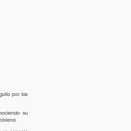
ullo por las
nociendo su
poblana.