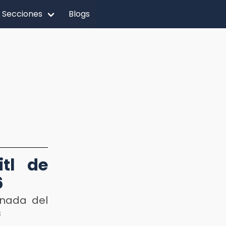
Secciones
Blogs
itl de
6
anada del
s