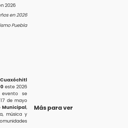
años en 2026
rismo Puebla
 Cuaxóchitl
20
este 2026
l evento se
y 17 de mayo
Más para ver
o Municipal
,
za, música y
munidades