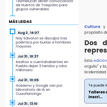
Texmelucan abren convocatoria
de Huertos de Traspatio para
grupos vulnerables
15:43
MÁS LEIDAS
Investigan presunta reventa de
Cultura
y
más de 100 lotes en panteón de
propósito de
Tehuacán
Aug 2 , 14:07
Nay Salvatori se disculpa tras
Dos d
polémica por burlas a hombres
15:32
mayores
repres
Roban bicicleta en menos de un
minuto en plaza de Libres
Jul 31 , 10:37
Esta
edició
Asaltos a cuentahabientes en
15:26
Puebla dejan 3 heridos y robo
orgullo" y 
Grupo armado asalta gasera en
millonario
la identidad
San Andrés Cholula
Jul 31 , 10:05
15:21
Te puede i
Gobierno y Google van por
Texmelucan contará con más de
laboratorio de IA en
500 cámaras de videovigilancia
Talleres 
Cuautlancingo
inscri...
15:08
Jul 31 , 13:10
Huitzilan de Serdán espera hasta