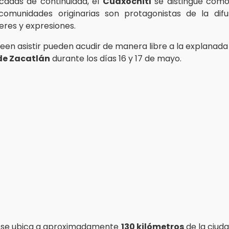
cadas de continuidad, el
Cuaxóchitl
se distingue como
comunidades originarias son protagonistas de la difu
eres y expresiones.
een asistir pueden acudir de manera libre a la explanada
de Zacatlán
durante los días 16 y 17 de mayo.
o se ubica a aproximadamente
130 kilómetros
de la ciuda