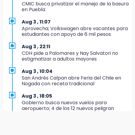
México va por el oro y el boleto olímpico en
CMIC busca privatizar el manejo de la basura
Flag Football
en Puebla
16:34
Aug 3 , 11:07
Memes y críticas surten efecto; modifican
Aprovecha; Volkswagen abre vacantes para
colores del parque en Chalchicomula
estudiantes con apoyo de 6 mil pesos
16:00
Aug 3 , 22:11
MC reorganiza su estructura en Atlixco y
CDH pide a Palomares y Nay Salvatori no
nombra a Julio Águila dirigente
estigmatizar a adultos mayores
15:17
Aug 3 , 10:04
Operativo en Atencingo deja un detenido y
San Andrés Calpan abre Feria del Chile en
una motocicleta recuperada
Nogada con receta tradicional
15:07
Aug 3 , 18:05
Cantona gana torneo INAH y sella convenio
Gobierno busca nuevos vuelos para
con Puebla
aeropuerto; 4 de los 12 nuevos peligran
14:55
Aug 3 , 11:16
Estación de bomberos de San Ramón "medio
El influencer Gio Pita sufre secuestro exprés
funciona"
en Uber de Puebla