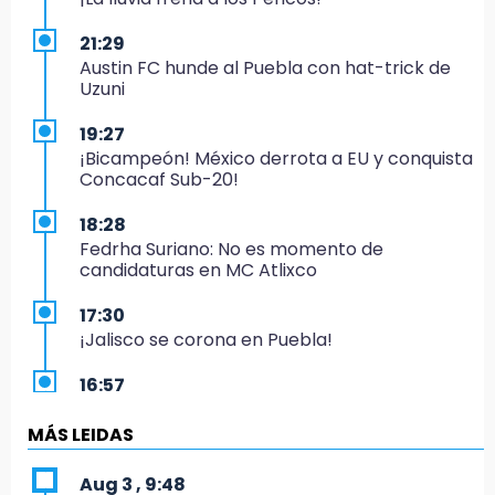
21:29
Austin FC hunde al Puebla con hat-trick de
Uzuni
19:27
¡Bicampeón! México derrota a EU y conquista
Concacaf Sub-20!
18:28
Fedrha Suriano: No es momento de
candidaturas en MC Atlixco
17:30
¡Jalisco se corona en Puebla!
16:57
Los Voladores de Papantla vuelven a Izúcar y
cierran festejos de Santo Domingo
MÁS LEIDAS
16:50
Aug 3 , 9:48