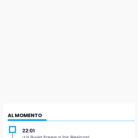
AL MOMENTO
22:01
¡La lluvia frena a los Pericos!