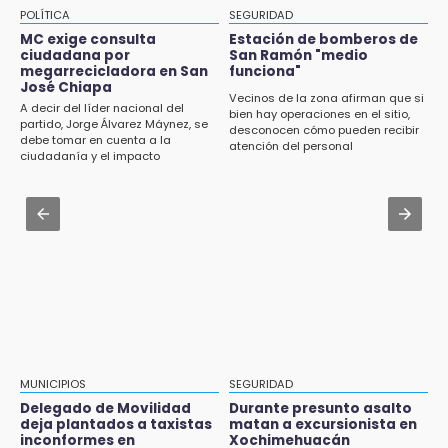
13:04
POLÍTICA
SEGURIDAD
CU2 cuenta con ARCA Virtual, simulador de
Aug 3 , 17:23
MC exige consulta
Estación de bomberos de
última generación en enseñanza
ciudadana por
San Ramón "medio
Dirigente de Fuerza por México en Puebla se
megarrecicladora en San
funciona"
perpetúa hasta 2029
José Chiapa
13:01
Vecinos de la zona afirman que si
A decir del líder nacional del
bien hay operaciones en el sitio,
Delegado de Movilidad deja plantados a
Aug 3 , 14:12
partido, Jorge Álvarez Máynez, se
desconocen cómo pueden recibir
taxistas inconformes en Huauchinango
debe tomar en cuenta a la
Se enfrentan ambulantes y policías en el
atención del personal
ciudadanía y el impacto
Zócalo; detienen a menor
ambiental
12:54
Amigos de Lisette Alvarado duda de versión
Aug 3 , 19:11
del homicidio-suicidio
Tri Sub-23 aplasta y avanza
12:50
¿Buscas trabajo? SPF ofrece sueldo de 13,607
y prestaciones: aplica en Puebla
12:44
Precio del gas LP baja en Puebla, aprovecha
esta semana
MUNICIPIOS
SEGURIDAD
Delegado de Movilidad
Durante presunto asalto
12:32
deja plantados a taxistas
matan a excursionista en
inconformes en
Xochimehuacán
Puebla busca revancha en la Leagues Cup