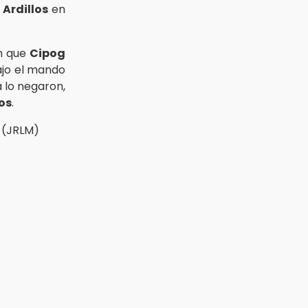
 Ardillos
en
on que
Cipog
ajo el mando
a lo negaron,
los
.
(JRLM)