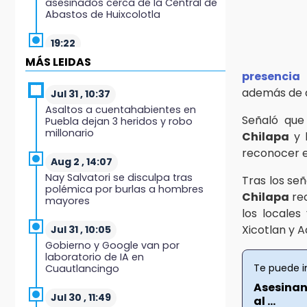
asesinados cerca de la Central de
Abastos de Huixcolotla
19:22
Supervisa rectora Lilia Cedillo
MÁS LEIDAS
proceso de inscripción del nivel
presencia
superior
además de a
Jul 31 , 10:37
Asaltos a cuentahabientes en
19:09
Señaló que
Puebla dejan 3 heridos y robo
Checo y Cadillac, en blanco antes
millonario
Chilapa
y 
del parón
reconocer el
Aug 2 , 14:07
19:00
Nay Salvatori se disculpa tras
Tras los se
SSP pagará 63 millones por
polémica por burlas a hombres
mantenimiento a cámaras y
Chilapa
re
mayores
luminaria del Periférico
los locales
Xicotlan y 
Jul 31 , 10:05
18:14
Gobierno y Google van por
Remesas en Puebla incrementan
laboratorio de IA en
3.9% en primer semestre de 2026
Te puede i
Cuautlancingo
Asesinan
18:12
Jul 30 , 11:49
al ...
Rayo provoca incendio en un pino