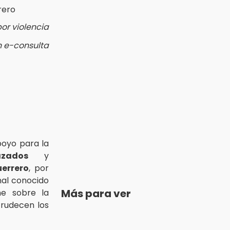
or violencia
n e-consulta
poyo para la
azados
y
errero
, por
nal conocido
Más para ver
ne sobre la
crudecen los