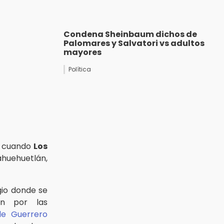
Condena Sheinbaum dichos de
Palomares y Salvatori vs adultos
mayores
Política
, cuando
Los
ahuehuetlán,
gio donde se
on por las
de Guerrero