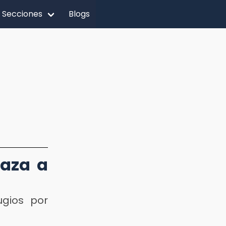
Secciones
Blogs
laza a
gios por