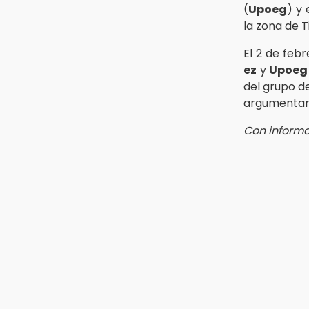
(
Upoeg
) y 
14:32
Se incendia subestación
la zona de T
abandonada de Telmex en San
Aparicio
El 2 de feb
ez
y
Upoeg
14:32
del grupo de
Sheinbaum presenta la Jornada
argumentan
Nacional de Reforestación 2026
Con informa