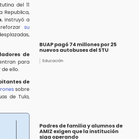
utina del 11
a Republica,
o
, instruyó a
 reforzar
su
esplazadas,
BUAP pagó 74 millones por 25
nuevos autobuses del STU
ladores de
Educación
entran para
de ello.
bitantes de
drones
sobre
uas de Tula,
Padres de familia y alumnos de
AMIZ exigen que la institución
siga operando