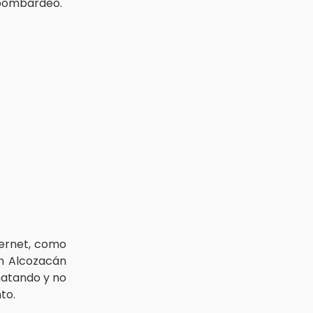
 bombardeo.
ternet, como
n Alcozacán
matando y no
to.