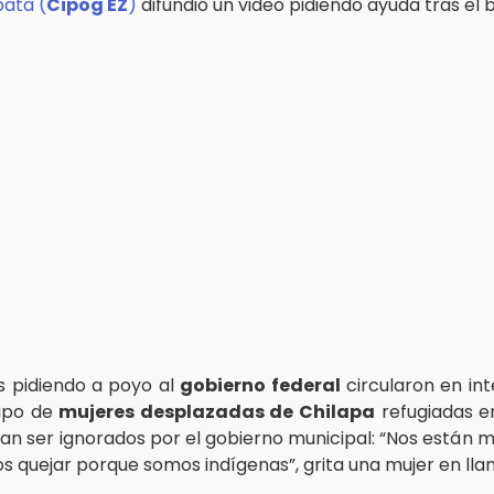
pata (
Cipog EZ
)
difundió un video pidiendo ayuda tras el
s pidiendo a poyo al
gobierno federal
circularon en in
rupo de
mujeres desplazadas de Chilapa
refugiadas e
an ser ignorados por el gobierno municipal: “Nos están 
 quejar porque somos indígenas”, grita una mujer en llan