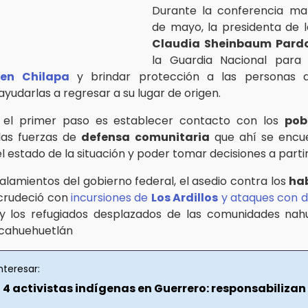
Durante la conferencia mat
de mayo, la presidenta de l
Claudia Sheinbaum Pard
la Guardia Nacional para
 en Chilapa
y brindar protección a las personas d
yudarlas a regresar a su lugar de origen.
 el primer paso es establecer contacto con los
pob
las fuerzas de
defensa comunitaria
que ahí se encu
 estado de la situación y poder tomar decisiones a partir 
ñalamientos del gobierno federal, el asedio contra los
ha
crudeció con
incursiones de
Los Ardillos
y ataques con 
 y los refugiados desplazados de las comunidades nah
Acahuehuetlán
nteresar:
 4 activistas indígenas en Guerrero: responsabilizan